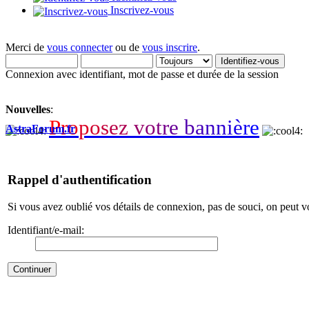
Inscrivez-vous
Merci de
vous connecter
ou de
vous inscrire
.
Connexion avec identifiant, mot de passe et durée de la session
Nouvelles
:
P
r
o
p
o
s
e
z
v
o
t
r
e
b
a
n
n
i
è
r
e
AstraForum.fr
Rappel d'authentification
Si vous avez oublié vos détails de connexion, pas de souci, on peut vo
Identifiant/e-mail: