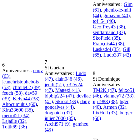
Anniversaires :
Gim
(61)
,
phenix-le-mili
(44)
,
gunavan (40)
,
tof_54 (46)
,
Geoffrey43 (38)
,
senftarnaud (37)
,
SkoField (35)
,
François44 (38)
,
Laskadol (35)
,
Gill
(65)
,
Ludo337 (42)
7
6
St Gaétan
Anniversaires :
papy
Anniversaires :
Ludo
8
(63)
,
(47)
,
alain046 (46)
,
St Dominique
jeanchristophebois
jeudi (51)
,
x32w24
Anniversaires :
(53)
,
chmile62 (39)
,
(47)
,
Mattexi (41)
,
TM2K (47)
,
felixo51
feuch (58)
,
dav59
bipbip224 (47)
,
devilac
(46)
,
vianney72 (38)
,
(39)
,
Kelyn44 (38)
,
(41)
,
Skrool (39)
,
dany
jiji1988 (38)
,
tiger
Altocumulus (60)
,
goncalves (44)
,
(40)
,
Armen (32)
,
7
Kira33600 (35)
,
dogpatch (37)
,
PixHell (33)
,
berger
pierrot51 (34)
,
julien7000 (35)
,
(66)
Lajaille (32)
,
Archi971 (9)
,
gamheu
Tottit69 (36)
(49)
15