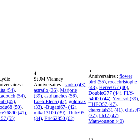
5
4
Anniversaires :
flower
Lydie
St JM Vianney
bird (55)
,
rocachristophe
iversaires :
Anniversaires :
sanka (43)
,
(43)
,
Herve057 (40)
,
sita (54)
,
astraflo (36)
,
Marjorie
DoubleG77 (44)
,
FLY-
kadouch (54)
,
(39)
,
astrhanches (56)
,
54000 (44)
,
Yeo_sol (39)
,
ub (45)
,
Loeb-Elena (42)
,
goldmax
THEO57 (47)
,
odu68 (50)
,
(33)
,
-Bugatti67- (42)
,
charentais31 (41)
,
christ4
ce76890 (41)
,
mika13100 (39)
,
Thibz95
(37)
,
lili17 (47)
,
_57 (55)
(34)
,
Eric62850 (62)
Mattwouston (40)
12