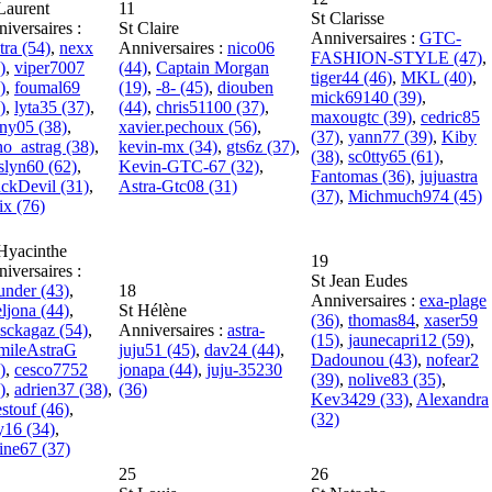
Laurent
11
St Clarisse
iversaires :
St Claire
Anniversaires :
GTC-
tra (54)
,
nexx
Anniversaires :
nico06
FASHION-STYLE (47)
,
)
,
viper7007
(44)
,
Captain Morgan
tiger44 (46)
,
MKL (40)
,
)
,
foumal69
(19)
,
-8- (45)
,
diouben
mick69140 (39)
,
)
,
lyta35 (37)
,
(44)
,
chris51100 (37)
,
maxougtc (39)
,
cedric85
ny05 (38)
,
xavier.pechoux (56)
,
(37)
,
yann77 (39)
,
Kiby
o_astrag (38)
,
kevin-mx (34)
,
gts6z (37)
,
(38)
,
sc0tty65 (61)
,
slyn60 (62)
,
Kevin-GTC-67 (32)
,
Fantomas (36)
,
jujuastra
ckDevil (31)
,
Astra-Gtc08 (31)
(37)
,
Michmuch974 (45)
ix (76)
Hyacinthe
19
iversaires :
St Jean Eudes
nder (43)
,
18
Anniversaires :
exa-plage
ljona (44)
,
St Hélène
(36)
,
thomas84
,
xaser59
sckagaz (54)
,
Anniversaires :
astra-
(15)
,
jaunecapri12 (59)
,
mileAstraG
juju51 (45)
,
dav24 (44)
,
Dadounou (43)
,
nofear2
)
,
cesco7752
jonapa (44)
,
juju-35230
(39)
,
nolive83 (35)
,
)
,
adrien37 (38)
,
(36)
Kev3429 (33)
,
Alexandra
stouf (46)
,
(32)
y16 (34)
,
ine67 (37)
25
26