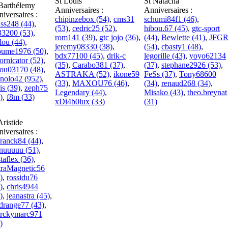
St Louis
St Natacha
Barthélemy
Anniversaires :
Anniversaires :
iversaires :
chipinzebox (54)
,
cms31
schumi84f1 (46)
,
ss248 (44)
,
(53)
,
cedric25 (52)
,
hibou.67 (45)
,
gtc-sport
i33200 (53)
,
rom141 (39)
,
gtc jojo (36)
,
(44)
,
Bewlette (41)
,
JFG
lou (44)
,
jeremy08330 (38)
,
(54)
,
cbasty1 (48)
,
oume1976 (50)
,
bdx77100 (45)
,
drik-c
legorille (43)
,
yoyo62134
fornicator (52)
,
(35)
,
Carabo381 (37)
,
(37)
,
stephane2926 (53)
,
nou03170 (48)
,
ASTRAKA (52)
,
ikone59
FeSs (37)
,
Tony68600
nolo42 (952)
,
(33)
,
MAXOU76 (46)
,
(34)
,
renaud268 (34)
,
is (39)
,
zeph75
Legendary (44)
,
Misako (43)
,
theo.breynat
)
,
f8m (33)
xDi4b0lux (33)
(31)
Aristide
iversaires :
ranck84 (44)
,
nuuuuu (51)
,
taflex (36)
,
traMagnetic56
)
,
rossidu76
)
,
chris4944
)
,
jeanastra (45)
,
drange77 (43)
,
rckymarc971
)