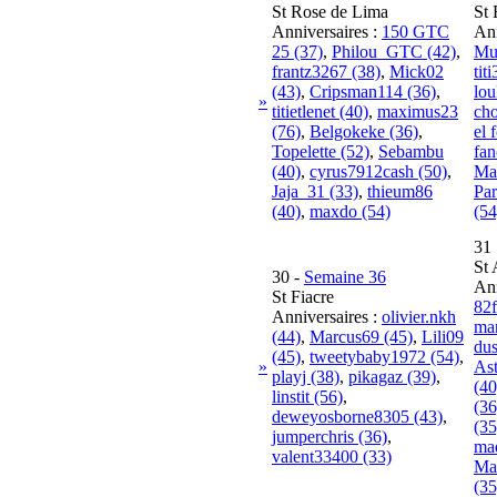
St Rose de Lima
St 
Anniversaires :
150 GTC
Ann
25 (37)
,
Philou_GTC (42)
,
Mu
frantz3267 (38)
,
Mick02
tit
(43)
,
Cripsman114 (36)
,
lou
»
titietlenet (40)
,
maximus23
ch
(76)
,
Belgokeke (36)
,
el 
Topelette (52)
,
Sebambu
fa
(40)
,
cyrus7912cash (50)
,
Ma
Jaja_31 (33)
,
thieum86
Par
(40)
,
maxdo (54)
(54
31
St 
30
-
Semaine 36
Ann
St Fiacre
82f
Anniversaires :
olivier.nkh
ma
(44)
,
Marcus69 (45)
,
Lili09
dus
(45)
,
tweetybaby1972 (54)
,
»
As
playj (38)
,
pikagaz (39)
,
(40
linstit (56)
,
(36
deweyosborne8305 (43)
,
(35
jumperchris (36)
,
ma
valent33400 (33)
Ma
(35