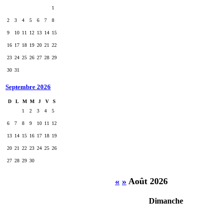
1
2
3
4
5
6
7
8
9
10
11
12
13
14
15
16
17
18
19
20
21
22
23
24
25
26
27
28
29
30
31
Septembre 2026
D
L
M
M
J
V
S
1
2
3
4
5
6
7
8
9
10
11
12
13
14
15
16
17
18
19
20
21
22
23
24
25
26
27
28
29
30
«
»
Août 2026
Dimanche