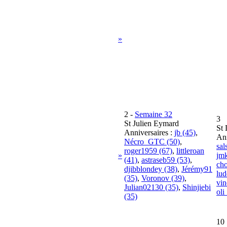
»
2
-
Semaine 32
3
St Julien Eymard
St 
Anniversaires :
jb (45)
,
Ann
Nécro_GTC (50)
,
sal
roger1959 (67)
,
littleroan
»
jm
(41)
,
astraseb59 (53)
,
cho
djibblondey (38)
,
Jérémy91
lud
(35)
,
Voronov (39)
,
vin
Julian02130 (35)
,
Shinjiebi
oli
(35)
10