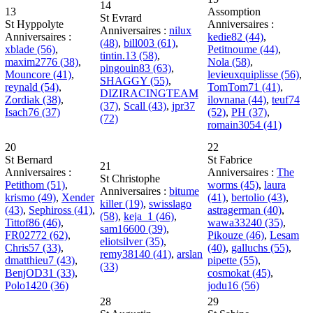
14
13
Assomption
St Evrard
St Hyppolyte
Anniversaires :
Anniversaires :
nilux
Anniversaires :
kedie82 (44)
,
(48)
,
bill003 (61)
,
xblade (56)
,
Petitnoume (44)
,
tintin.13 (58)
,
maxim2776 (38)
,
Nola (58)
,
pingouin83 (63)
,
Mouncore (41)
,
levieuxquiplisse (56)
,
SHAGGY (55)
,
reynald (54)
,
TomTom71 (41)
,
DIZIRACINGTEAM
Zordiak (38)
,
ilovnana (44)
,
teuf74
(37)
,
Scall (43)
,
jpr37
Isach76 (37)
(52)
,
PH (37)
,
(72)
romain3054 (41)
20
22
St Bernard
St Fabrice
21
Anniversaires :
Anniversaires :
The
St Christophe
Petithom (51)
,
worms (45)
,
laura
Anniversaires :
bitume
krismo (49)
,
Xender
(41)
,
bertolio (43)
,
killer (19)
,
swisslago
(43)
,
Sephiross (41)
,
astragerman (40)
,
(58)
,
keja_1 (46)
,
Tittof86 (46)
,
wawa33240 (35)
,
sam16600 (39)
,
FR02772 (62)
,
Pikouze (46)
,
Lesam
eliotsilver (35)
,
Chris57 (33)
,
(40)
,
galluchs (55)
,
remy38140 (41)
,
arslan
dmatthieu7 (43)
,
pipette (55)
,
(33)
BenjOD31 (33)
,
cosmokat (45)
,
Polo1420 (36)
jodu16 (56)
28
29