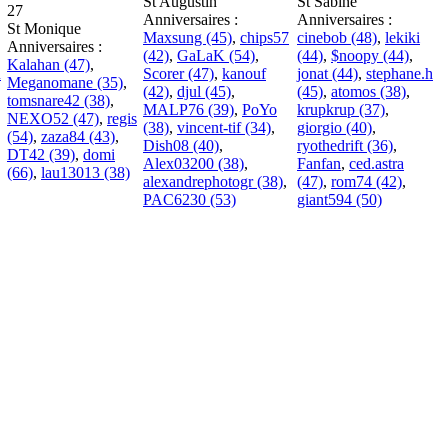
St Augustin
St Sabine
27
Anniversaires :
Anniversaires :
St Monique
Maxsung (45)
,
chips57
cinebob (48)
,
lekiki
Anniversaires :
(42)
,
GaLaK (54)
,
(44)
,
$noopy (44)
,
Kalahan (47)
,
R
Scorer (47)
,
kanouf
jonat (44)
,
stephane.h
Meganomane (35)
,
(42)
,
djul (45)
,
(45)
,
atomos (38)
,
tomsnare42 (38)
,
MALP76 (39)
,
PoYo
krupkrup (37)
,
NEXO52 (47)
,
regis
(38)
,
vincent-tif (34)
,
giorgio (40)
,
(54)
,
zaza84 (43)
,
Dish08 (40)
,
ryothedrift (36)
,
DT42 (39)
,
domi
Alex03200 (38)
,
Fanfan
,
ced.astra
(66)
,
lau13013 (38)
alexandrephotogr (38)
,
(47)
,
rom74 (42)
,
PAC6230 (53)
giant594 (50)