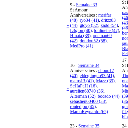
St 
9
-
Semaine 33
Ann
St Amour
oas
Anniversaires :
merifar
(46
(48)
,
ryo34 (41)
,
dritzz83
(43
»
(44)
,
gtcyo (52)
,
kadd (54)
,
(46
L3gion (40)
,
loulinette (47)
,
ber
Hinata (39)
,
opcman69
non
(42)
,
doudou52 (58)
,
jau
MedPro (41)
Bla
Fel
17
16
-
Semaine 34
St 
Anniversaires :
choup17
Ann
(40)
,
eldeglinguo93 (41)
,
Thu
mams13 (41)
,
Mazz (39)
,
ope
ScHaPaH (16)
,
Ma
»
aurelien68740 (36)
,
Mi
Alterman (52)
,
bocado (44)
,
(39
sebastien60400 (33)
,
(36
rontedjou (45)
,
gue
MarcoReynardo (65)
fik
bib
23
-
Semaine 35
24