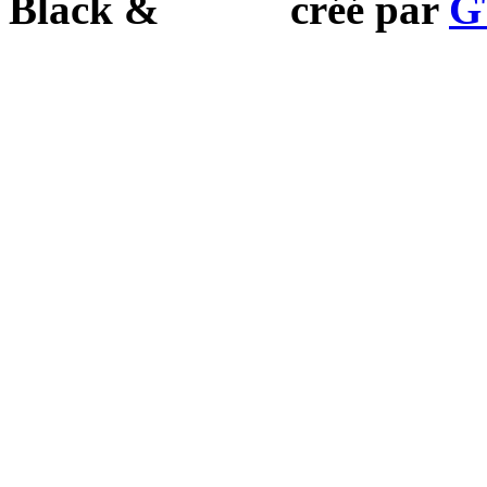
Black
&
White
créé par
G