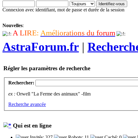
Connexion avec identifiant, mot de passe et durée de la session
Nouvelles
:
A
L
I
R
E
:
A
m
é
l
i
o
r
a
t
i
o
n
s
d
u
f
o
r
u
m
AstraForum.fr
|
Recherch
Régler les paramètres de recherche
Rechercher:
ex :
Orwell "La Ferme des animaux" -film
Recherche avancée
Qui est en ligne
Invités: 327
Robots: 11
Caché: 0