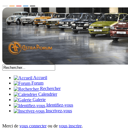
Accueil
Forum
Rechercher
Calendrier
Galerie
Identifiez-vous
Inscrivez-vous
Merci de
vous connecter
ou de
vous inscrire
.