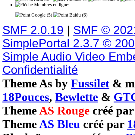
Membres en ligne:
Google (5)
Baidu (6)
SMF 2.0.19
|
SMF © 202
SimplePortal 2.3.7 © 20
Simple Audio Video Emb
Confidentialité
Theme As by
Fussilet
& mo
18Pouces
,
Bewlette
&
GTC
Theme
AS Rouge
créé pa
Theme
AS Bleu
créé par
1