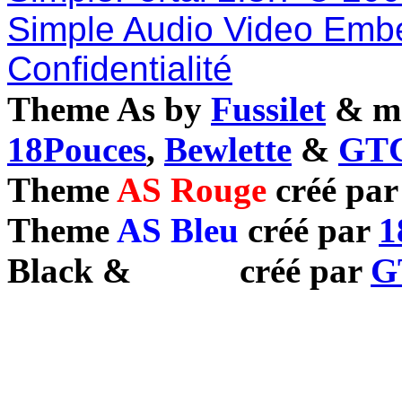
Simple Audio Video Emb
Confidentialité
Theme As by
Fussilet
& mo
18Pouces
,
Bewlette
&
GTC
Theme
AS Rouge
créé pa
Theme
AS Bleu
créé par
1
Black
&
White
créé par
G