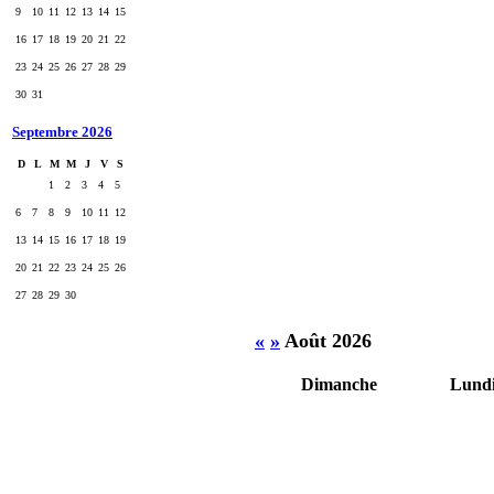
9
10
11
12
13
14
15
16
17
18
19
20
21
22
23
24
25
26
27
28
29
30
31
Septembre 2026
D
L
M
M
J
V
S
1
2
3
4
5
6
7
8
9
10
11
12
13
14
15
16
17
18
19
20
21
22
23
24
25
26
27
28
29
30
«
»
Août 2026
Dimanche
Lund