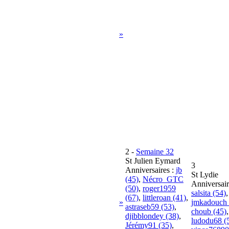
»
2
-
Semaine 32
St Julien Eymard
3
Anniversaires :
jb
St Lydie
(45)
,
Nécro_GTC
Anniversair
(50)
,
roger1959
salsita (54)
,
(67)
,
littleroan (41)
,
»
jmkadouch 
astraseb59 (53)
,
choub (45)
,
djibblondey (38)
,
ludodu68 (
Jérémy91 (35)
,