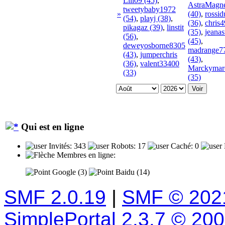
Lili09 (45)
,
AstraMagne
tweetybaby1972
»
(40)
,
rossi
(54)
,
playj (38)
,
(36)
,
chris
pikagaz (39)
,
linstit
(35)
,
jeanas
(56)
,
(45)
,
deweyosborne8305
madrange7
(43)
,
jumperchris
(43)
,
(36)
,
valent33400
Marckymar
(33)
(35)
Qui est en ligne
Invités: 343
Robots: 17
Caché: 0
Membres en ligne:
Google (3)
Baidu (14)
SMF 2.0.19
|
SMF © 202
SimplePortal 2.3.7 © 20