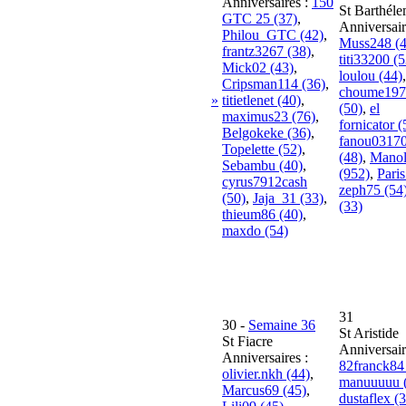
Anniversaires :
150
St Barthél
GTC 25 (37)
,
Anniversair
Philou_GTC (42)
,
Muss248 (4
frantz3267 (38)
,
titi33200 (5
Mick02 (43)
,
loulou (44)
,
Cripsman114 (36)
,
choume197
»
titietlenet (40)
,
(50)
,
el
maximus23 (76)
,
fornicator (
Belgokeke (36)
,
fanou0317
Topelette (52)
,
(48)
,
Mano
Sebambu (40)
,
(952)
,
Paris
cyrus7912cash
zeph75 (54
(50)
,
Jaja_31 (33)
,
(33)
thieum86 (40)
,
maxdo (54)
31
30
-
Semaine 36
St Aristide
St Fiacre
Anniversair
Anniversaires :
82franck84
olivier.nkh (44)
,
manuuuuu 
Marcus69 (45)
,
dustaflex (