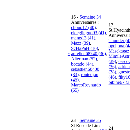
16
-
Semaine 34
Anniversaires :
17
choup17 (40)
,
St Hyacint
eldeglinguo93 (41)
,
Anniversair
mams13 (41)
,
Thunder (4
Mazz (39)
,
opeljona (4
ScHaPaH (16)
,
Masckagaz 
»
aurelien68740 (36)
,
MimileAst
Alterman (52)
,
(39)
,
cesco
bocado (44)
,
(36)
,
adrie
sebastien60400
(38)
,
guest
(33)
,
rontedjou
(46)
,
fiky16
(45)
,
bibine67 (3
MarcoReynardo
(65)
23
-
Semaine 35
St Rose de Lima
24