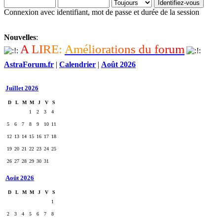
Connexion avec identifiant, mot de passe et durée de la session
Nouvelles
:
A
L
I
R
E
:
A
m
é
l
i
o
r
a
t
i
o
n
s
d
u
f
o
r
u
m
AstraForum.fr
|
Calendrier
|
Août 2026
Juillet 2026
D
L
M
M
J
V
S
1
2
3
4
5
6
7
8
9
10
11
12
13
14
15
16
17
18
19
20
21
22
23
24
25
26
27
28
29
30
31
Août 2026
D
L
M
M
J
V
S
1
2
3
4
5
6
7
8