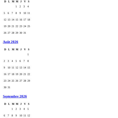
D
L
M
M
J
V
S
1
2
3
4
5
6
7
8
9
10
11
12
13
14
15
16
17
18
19
20
21
22
23
24
25
26
27
28
29
30
31
Août 2026
D
L
M
M
J
V
S
1
2
3
4
5
6
7
8
9
10
11
12
13
14
15
16
17
18
19
20
21
22
23
24
25
26
27
28
29
30
31
Septembre 2026
D
L
M
M
J
V
S
1
2
3
4
5
6
7
8
9
10
11
12