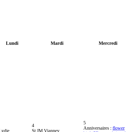
Lundi
Mardi
Mercredi
5
4
Anniversaires :
flower
Lydie
St JM Vianney