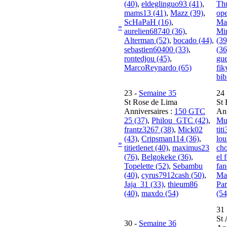
(40)
,
eldeglinguo93 (41)
,
Thu
mams13 (41)
,
Mazz (39)
,
ope
ScHaPaH (16)
,
Ma
»
aurelien68740 (36)
,
Mi
Alterman (52)
,
bocado (44)
,
(39
sebastien60400 (33)
,
(36
rontedjou (45)
,
gue
MarcoReynardo (65)
fik
bib
23
-
Semaine 35
24
St Rose de Lima
St 
Anniversaires :
150 GTC
Ann
25 (37)
,
Philou_GTC (42)
,
Mu
frantz3267 (38)
,
Mick02
tit
(43)
,
Cripsman114 (36)
,
lou
»
titietlenet (40)
,
maximus23
ch
(76)
,
Belgokeke (36)
,
el 
Topelette (52)
,
Sebambu
fa
(40)
,
cyrus7912cash (50)
,
Ma
Jaja_31 (33)
,
thieum86
Par
(40)
,
maxdo (54)
(54
31
St 
30
-
Semaine 36