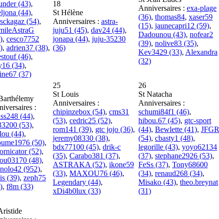
nder (43)
,
18
Anniversaires :
exa-plage
ljona (44)
,
St Hélène
(36)
,
thomas84
,
xaser59
sckagaz (54)
,
Anniversaires :
astra-
(15)
,
jaunecapri12 (59)
,
mileAstraG
juju51 (45)
,
dav24 (44)
,
Dadounou (43)
,
nofear2
)
,
cesco7752
jonapa (44)
,
juju-35230
(39)
,
nolive83 (35)
,
)
,
adrien37 (38)
,
(36)
Kev3429 (33)
,
Alexandra
stouf (46)
,
(32)
y16 (34)
,
ine67 (37)
25
26
St Louis
St Natacha
Barthélemy
Anniversaires :
Anniversaires :
iversaires :
chipinzebox (54)
,
cms31
schumi84f1 (46)
,
ss248 (44)
,
(53)
,
cedric25 (52)
,
hibou.67 (45)
,
gtc-sport
i33200 (53)
,
rom141 (39)
,
gtc jojo (36)
,
(44)
,
Bewlette (41)
,
JFG
lou (44)
,
jeremy08330 (38)
,
(54)
,
cbasty1 (48)
,
oume1976 (50)
,
bdx77100 (45)
,
drik-c
legorille (43)
,
yoyo62134
fornicator (52)
,
(35)
,
Carabo381 (37)
,
(37)
,
stephane2926 (53)
,
nou03170 (48)
,
ASTRAKA (52)
,
ikone59
FeSs (37)
,
Tony68600
nolo42 (952)
,
(33)
,
MAXOU76 (46)
,
(34)
,
renaud268 (34)
,
is (39)
,
zeph75
Legendary (44)
,
Misako (43)
,
theo.breynat
)
,
f8m (33)
xDi4b0lux (33)
(31)
Aristide