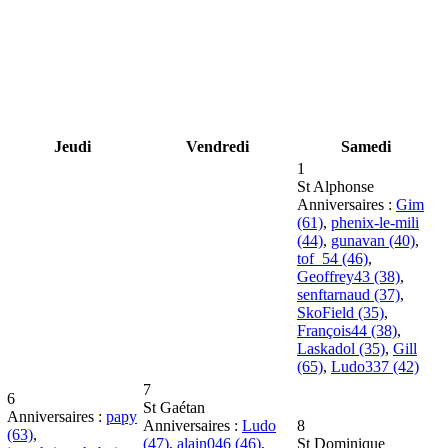
Jeudi
Vendredi
Samedi
1
St Alphonse
Anniversaires :
Gim
(61)
,
phenix-le-mili
(44)
,
gunavan (40)
,
tof_54 (46)
,
Geoffrey43 (38)
,
senftarnaud (37)
,
SkoField (35)
,
François44 (38)
,
Laskadol (35)
,
Gill
(65)
,
Ludo337 (42)
7
6
St Gaétan
Anniversaires :
papy
Anniversaires :
Ludo
8
(63)
,
(47)
,
alain046 (46)
,
St Dominique