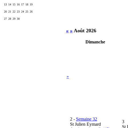
13
14
15
16
17
18
19
20
21
22
23
24
25
26
27
28
29
30
«
»
Août 2026
Dimanche
»
2
-
Semaine 32
3
St Julien Eymard
St 