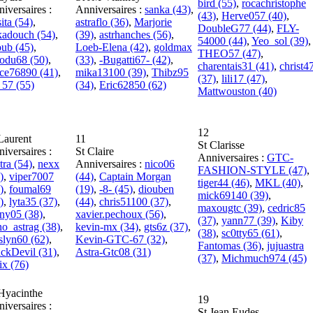
bird (55)
,
rocachristophe
iversaires :
Anniversaires :
sanka (43)
,
(43)
,
Herve057 (40)
,
sita (54)
,
astraflo (36)
,
Marjorie
DoubleG77 (44)
,
FLY-
kadouch (54)
,
(39)
,
astrhanches (56)
,
54000 (44)
,
Yeo_sol (39)
,
ub (45)
,
Loeb-Elena (42)
,
goldmax
THEO57 (47)
,
odu68 (50)
,
(33)
,
-Bugatti67- (42)
,
charentais31 (41)
,
christ4
ce76890 (41)
,
mika13100 (39)
,
Thibz95
(37)
,
lili17 (47)
,
_57 (55)
(34)
,
Eric62850 (62)
Mattwouston (40)
12
Laurent
11
St Clarisse
iversaires :
St Claire
Anniversaires :
GTC-
tra (54)
,
nexx
Anniversaires :
nico06
FASHION-STYLE (47)
,
)
,
viper7007
(44)
,
Captain Morgan
tiger44 (46)
,
MKL (40)
,
)
,
foumal69
(19)
,
-8- (45)
,
diouben
mick69140 (39)
,
)
,
lyta35 (37)
,
(44)
,
chris51100 (37)
,
maxougtc (39)
,
cedric85
ny05 (38)
,
xavier.pechoux (56)
,
(37)
,
yann77 (39)
,
Kiby
o_astrag (38)
,
kevin-mx (34)
,
gts6z (37)
,
(38)
,
sc0tty65 (61)
,
slyn60 (62)
,
Kevin-GTC-67 (32)
,
Fantomas (36)
,
jujuastra
ckDevil (31)
,
Astra-Gtc08 (31)
(37)
,
Michmuch974 (45)
ix (76)
Hyacinthe
19
iversaires :
St Jean Eudes