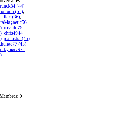
iversaires :
ranck84 (44)
,
nuuuuu (51)
,
taflex (36)
,
traMagnetic56
)
,
rossidu76
)
,
chris4944
)
,
jeanastra (45)
,
drange77 (43)
,
rckymarc971
)
Membres: 0