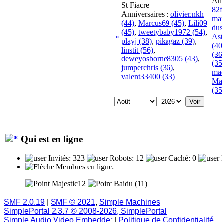
Ann
St Fiacre
82f
Anniversaires :
olivier.nkh
ma
(44)
,
Marcus69 (45)
,
Lili09
dus
(45)
,
tweetybaby1972 (54)
,
»
As
playj (38)
,
pikagaz (39)
,
(40
linstit (56)
,
(36
deweyosborne8305 (43)
,
(35
jumperchris (36)
,
ma
valent33400 (33)
Ma
(35
Qui est en ligne
Invités: 323
Robots: 12
Caché: 0
Membres en ligne:
Majestic12
Baidu (11)
SMF 2.0.19
|
SMF © 2021
,
Simple Machines
SimplePortal 2.3.7 © 2008-2026, SimplePortal
Simple Audio Video Embedder
|
Politique de Confidentialité