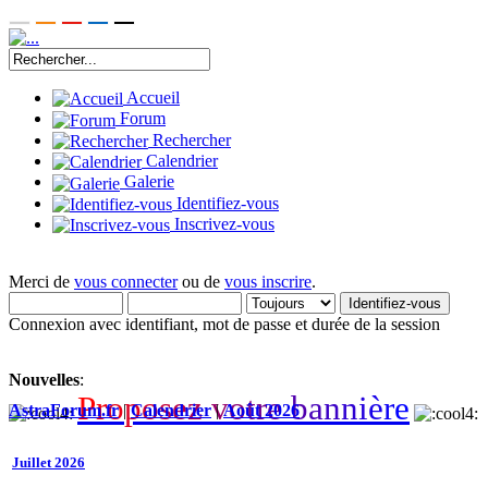
Accueil
Forum
Rechercher
Calendrier
Galerie
Identifiez-vous
Inscrivez-vous
Merci de
vous connecter
ou de
vous inscrire
.
Connexion avec identifiant, mot de passe et durée de la session
Nouvelles
:
P
r
o
p
o
s
e
z
v
o
t
r
e
b
a
n
n
i
è
r
e
AstraForum.fr
|
Calendrier
|
Août 2026
Juillet 2026