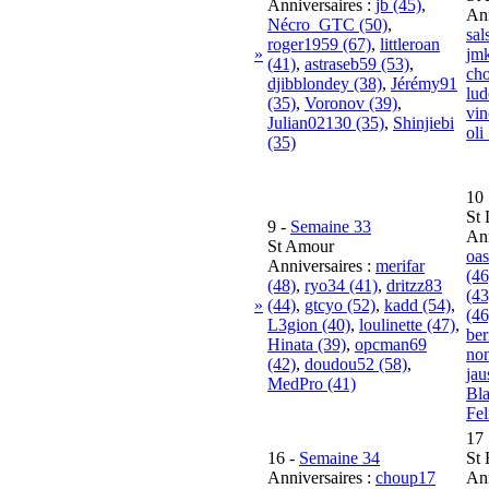
Anniversaires :
jb (45)
,
Ann
Nécro_GTC (50)
,
sal
roger1959 (67)
,
littleroan
»
jm
(41)
,
astraseb59 (53)
,
cho
djibblondey (38)
,
Jérémy91
lud
(35)
,
Voronov (39)
,
vin
Julian02130 (35)
,
Shinjiebi
oli
(35)
10
St 
9
-
Semaine 33
Ann
St Amour
oas
Anniversaires :
merifar
(46
(48)
,
ryo34 (41)
,
dritzz83
(43
»
(44)
,
gtcyo (52)
,
kadd (54)
,
(46
L3gion (40)
,
loulinette (47)
,
ber
Hinata (39)
,
opcman69
non
(42)
,
doudou52 (58)
,
jau
MedPro (41)
Bla
Fel
17
16
-
Semaine 34
St 
Anniversaires :
choup17
Ann