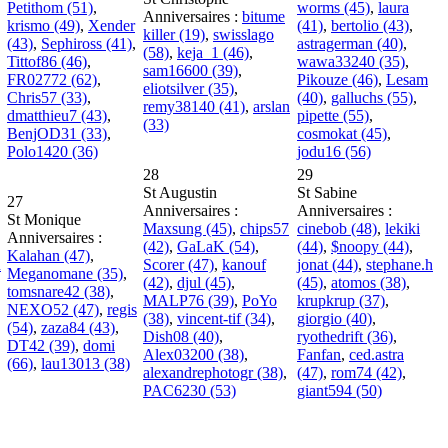
Petithom (51)
,
worms (45)
,
laura
Anniversaires :
bitume
krismo (49)
,
Xender
(41)
,
bertolio (43)
,
killer (19)
,
swisslago
(43)
,
Sephiross (41)
,
astragerman (40)
,
(58)
,
keja_1 (46)
,
Tittof86 (46)
,
wawa33240 (35)
,
sam16600 (39)
,
FR02772 (62)
,
Pikouze (46)
,
Lesam
eliotsilver (35)
,
Chris57 (33)
,
(40)
,
galluchs (55)
,
remy38140 (41)
,
arslan
dmatthieu7 (43)
,
pipette (55)
,
(33)
BenjOD31 (33)
,
cosmokat (45)
,
Polo1420 (36)
jodu16 (56)
28
29
St Augustin
St Sabine
27
Anniversaires :
Anniversaires :
St Monique
Maxsung (45)
,
chips57
cinebob (48)
,
lekiki
Anniversaires :
(42)
,
GaLaK (54)
,
(44)
,
$noopy (44)
,
Kalahan (47)
,
R
Scorer (47)
,
kanouf
jonat (44)
,
stephane.h
Meganomane (35)
,
(42)
,
djul (45)
,
(45)
,
atomos (38)
,
tomsnare42 (38)
,
MALP76 (39)
,
PoYo
krupkrup (37)
,
NEXO52 (47)
,
regis
(38)
,
vincent-tif (34)
,
giorgio (40)
,
(54)
,
zaza84 (43)
,
Dish08 (40)
,
ryothedrift (36)
,
DT42 (39)
,
domi
Alex03200 (38)
,
Fanfan
,
ced.astra
(66)
,
lau13013 (38)
alexandrephotogr (38)
,
(47)
,
rom74 (42)
,
PAC6230 (53)
giant594 (50)