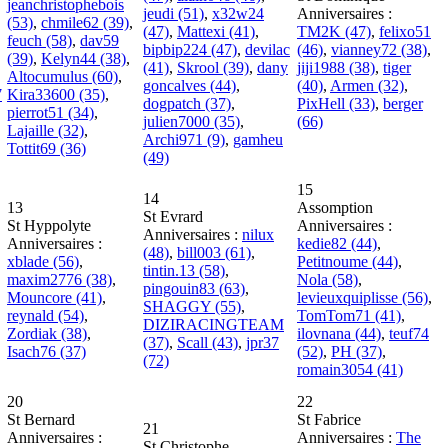
jeanchristophebois
jeudi (51)
,
x32w24
Anniversaires :
(53)
,
chmile62 (39)
,
(47)
,
Mattexi (41)
,
TM2K (47)
,
felixo51
feuch (58)
,
dav59
bipbip224 (47)
,
devilac
(46)
,
vianney72 (38)
,
(39)
,
Kelyn44 (38)
,
(41)
,
Skrool (39)
,
dany
jiji1988 (38)
,
tiger
Altocumulus (60)
,
goncalves (44)
,
(40)
,
Armen (32)
,
7
Kira33600 (35)
,
dogpatch (37)
,
PixHell (33)
,
berger
pierrot51 (34)
,
julien7000 (35)
,
(66)
Lajaille (32)
,
Archi971 (9)
,
gamheu
Tottit69 (36)
(49)
15
14
13
Assomption
St Evrard
St Hyppolyte
Anniversaires :
Anniversaires :
nilux
Anniversaires :
kedie82 (44)
,
(48)
,
bill003 (61)
,
xblade (56)
,
Petitnoume (44)
,
tintin.13 (58)
,
maxim2776 (38)
,
Nola (58)
,
pingouin83 (63)
,
Mouncore (41)
,
levieuxquiplisse (56)
,
SHAGGY (55)
,
reynald (54)
,
TomTom71 (41)
,
DIZIRACINGTEAM
Zordiak (38)
,
ilovnana (44)
,
teuf74
(37)
,
Scall (43)
,
jpr37
Isach76 (37)
(52)
,
PH (37)
,
(72)
romain3054 (41)
20
22
St Bernard
St Fabrice
21
Anniversaires :
Anniversaires :
The
St Christophe