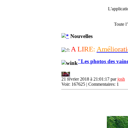
L'applicat
Toute l
Nouvelles
A
L
I
R
E
:
A
m
é
l
i
o
r
a
t
i
"Les photos des vain
21 février 2018 à 21:01:17 par
josh
Voir: 167625 | Commentaires: 1