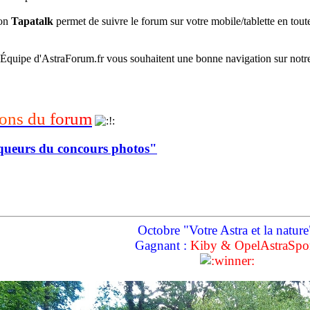
ion
Tapatalk
permet de suivre le forum sur votre mobile/tablette en toute
’Équipe d'AstraForum.fr vous souhaitent une bonne navigation sur notr
o
n
s
d
u
f
o
r
u
m
queurs du concours photos"
Octobre "Votre Astra et la nature
Gagnant :
Kiby & OpelAstraSpo