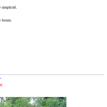
 simplicité.
e forum.
"
rt