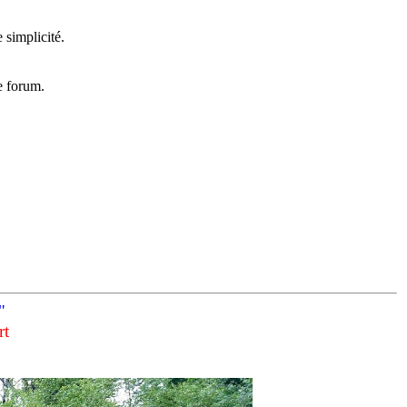
.
 simplicité.
e forum.
"
rt