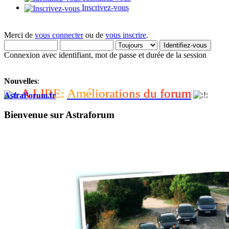
Inscrivez-vous
Merci de
vous connecter
ou de
vous inscrire
.
Connexion avec identifiant, mot de passe et durée de la session
Nouvelles
:
A
L
I
R
E
:
A
m
é
l
i
o
r
a
t
i
o
n
s
d
u
f
o
r
u
m
AstraForum.fr
Bienvenue sur Astraforum