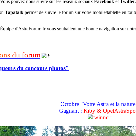
Vous pouvez nous suivre sur les réseaux sociaux
Facebook
et
Twitter
ion
Tapatalk
permet de suivre le forum sur votre mobile/tablette en toute
’Équipe d'AstraForum.fr vous souhaitent une bonne navigation sur notr
o
n
s
d
u
f
o
r
u
m
queurs du concours photos"
Octobre "Votre Astra et la nature
Gagnant :
Kiby & OpelAstraSpo