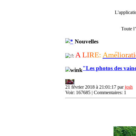
L'applicat
Toute l
Nouvelles
A
L
I
R
E
:
A
m
é
l
i
o
r
a
t
i
"Les photos des vain
21 février 2018 à 21:01:17 par
josh
Voir: 167685 | Commentaires: 1