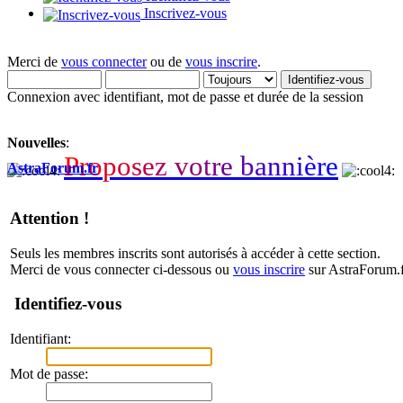
Inscrivez-vous
Merci de
vous connecter
ou de
vous inscrire
.
Connexion avec identifiant, mot de passe et durée de la session
Nouvelles
:
P
r
o
p
o
s
e
z
v
o
t
r
e
b
a
n
n
i
è
r
e
AstraForum.fr
Attention !
Seuls les membres inscrits sont autorisés à accéder à cette section.
Merci de vous connecter ci-dessous ou
vous inscrire
sur AstraForum.f
Identifiez-vous
Identifiant:
Mot de passe: