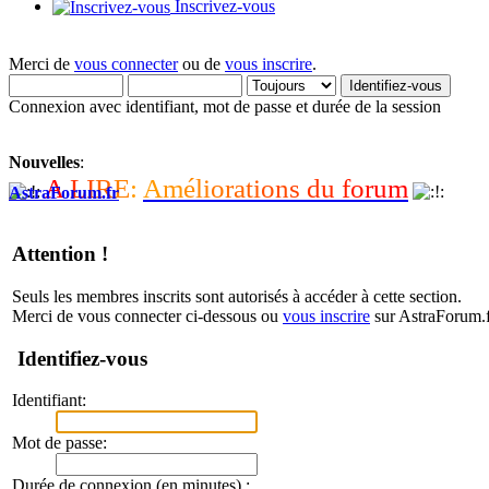
Inscrivez-vous
Merci de
vous connecter
ou de
vous inscrire
.
Connexion avec identifiant, mot de passe et durée de la session
Nouvelles
:
A
L
I
R
E
:
A
m
é
l
i
o
r
a
t
i
o
n
s
d
u
f
o
r
u
m
AstraForum.fr
Attention !
Seuls les membres inscrits sont autorisés à accéder à cette section.
Merci de vous connecter ci-dessous ou
vous inscrire
sur AstraForum.f
Identifiez-vous
Identifiant:
Mot de passe:
Durée de connexion (en minutes) :