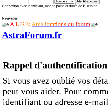
Connexion avec identifiant, mot de passe et durée de la session
Nouvelles
:
A
L
I
R
E
:
A
m
é
l
i
o
r
a
t
i
o
n
s
d
u
f
o
r
u
m
AstraForum.fr
Rappel d'authentification
Si vous avez oublié vos déta
peut vous aider. Pour comme
identifiant ou adresse e-mai