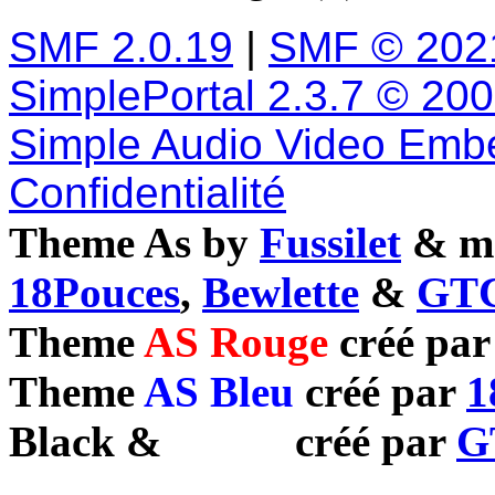
SMF 2.0.19
|
SMF © 202
SimplePortal 2.3.7 © 20
Simple Audio Video Emb
Confidentialité
Theme As by
Fussilet
& mo
18Pouces
,
Bewlette
&
GTC
Theme
AS Rouge
créé pa
Theme
AS Bleu
créé par
1
Black
&
White
créé par
G