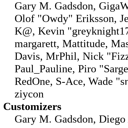
Gary M. Gadsdon, GigaWa
Olof "Owdy" Eriksson, Je
K@, Kevin "greyknight17
margarett, Mattitude, Mas
Davis, MrPhil, Nick "Fiz
Paul_Pauline, Piro "Sarg
RedOne, S-Ace, Wade "sη
ziycon
Customizers
Gary M. Gadsdon, Diego 