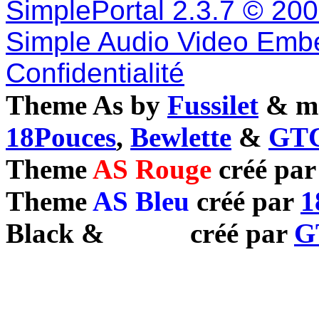
SimplePortal 2.3.7 © 20
Simple Audio Video Emb
Confidentialité
Theme As by
Fussilet
& mo
18Pouces
,
Bewlette
&
GTC
Theme
AS Rouge
créé pa
Theme
AS Bleu
créé par
1
Black
&
White
créé par
G