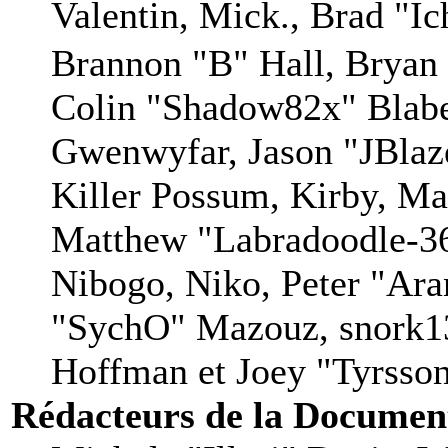
Valentin, Mick., Brad
Brannon "B" Hall, Bryan
Colin "Shadow82x" Blaber
Gwenwyfar, Jason "JBlaz
Killer Possum, Kirby, M
Matthew "Labradoodle-36
Nibogo, Niko, Peter "Aran
"SychO" Mazouz, snork13
Hoffman et Joey "Tyrsso
Rédacteurs de la Documen