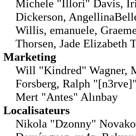
Michele "Illori" Davis, I
Dickerson, AngellinaBell
Willis, emanuele, Graem
Thorsen, Jade Elizabeth 
Marketing
Will "Kindred" Wagner, 
Forsberg, Ralph "[n3rve]
Mert "Antes" Alınbay
Localisateurs
Nikola "Dzonny" Novakov