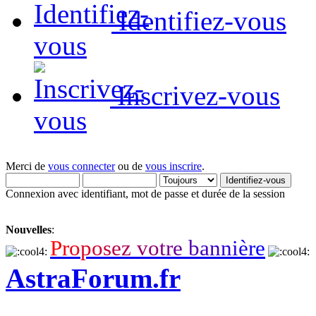
Identifiez-vous
Inscrivez-vous
Merci de
vous connecter
ou de
vous inscrire
.
Connexion avec identifiant, mot de passe et durée de la session
Nouvelles
:
P
r
o
p
o
s
e
z
v
o
t
r
e
b
a
n
n
i
è
r
e
AstraForum.fr