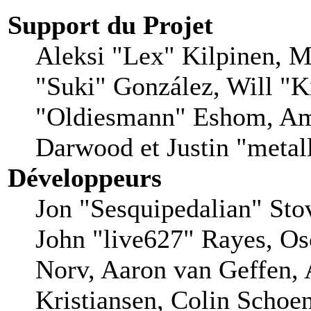
Support du Projet
Aleksi "Lex" Kilpinen, Mi
"Suki" González, Will "
"Oldiesmann" Eshom, Am
Darwood et Justin "metal
Développeurs
Jon "Sesquipedalian" Stov
John "live627" Rayes, O
Norv, Aaron van Geffen, 
Kristiansen, Colin Schoe