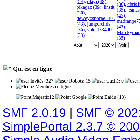
(54)
,
playj (38)
,
(36)
,
chris
pikagaz (39)
,
linstit
(35)
,
jeanas
(56)
,
(45)
,
deweyosborne8305
madrange7
(43)
,
jumperchris
(43)
,
(36)
,
valent33400
Marckymar
(33)
(35)
Qui est en ligne
Invités: 327
Robots: 15
Caché: 0
Membres en ligne:
Majestic12
Google
Baidu (13)
SMF 2.0.19
|
SMF © 202
SimplePortal 2.3.7 © 20