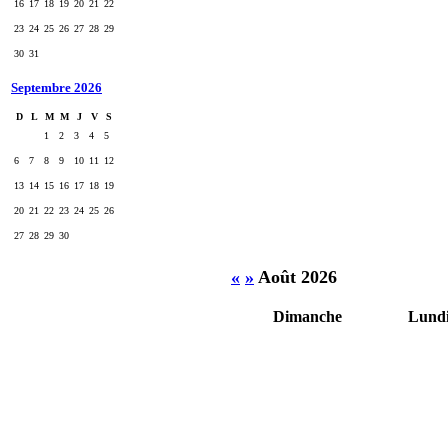
16
17
18
19
20
21
22
23
24
25
26
27
28
29
30
31
Septembre 2026
D
L
M
M
J
V
S
1
2
3
4
5
6
7
8
9
10
11
12
13
14
15
16
17
18
19
20
21
22
23
24
25
26
27
28
29
30
«
»
Août 2026
Dimanche
Lund