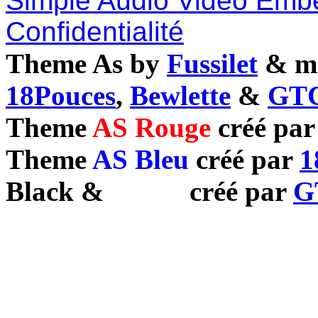
Simple Audio Video Emb
Confidentialité
Theme As by
Fussilet
& mo
18Pouces
,
Bewlette
&
GTC
Theme
AS Rouge
créé pa
Theme
AS Bleu
créé par
1
Black
&
White
créé par
G