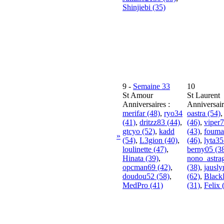
Shinjiebi (35)
9
-
Semaine 33
10
St Amour
St Laurent
Anniversaires :
Anniversair
merifar (48)
,
ryo34
oastra (54)
(41)
,
dritzz83 (44)
,
(46)
,
viper
gtcyo (52)
,
kadd
(43)
,
fouma
»
(54)
,
L3gion (40)
,
(46)
,
lyta35
loulinette (47)
,
berny05 (3
Hinata (39)
,
nono_astra
opcman69 (42)
,
(38)
,
jausl
doudou52 (58)
,
(62)
,
Black
MedPro (41)
(31)
,
Felix 