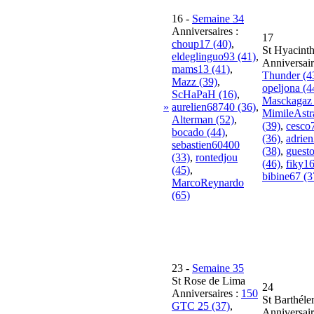
16
-
Semaine 34
Anniversaires :
17
choup17 (40)
,
St Hyacint
eldeglinguo93 (41)
,
Anniversair
mams13 (41)
,
Thunder (4
Mazz (39)
,
opeljona (4
ScHaPaH (16)
,
Masckagaz 
»
aurelien68740 (36)
,
MimileAst
Alterman (52)
,
(39)
,
cesco
bocado (44)
,
(36)
,
adrie
sebastien60400
(38)
,
guest
(33)
,
rontedjou
(46)
,
fiky16
(45)
,
bibine67 (3
MarcoReynardo
(65)
23
-
Semaine 35
St Rose de Lima
24
Anniversaires :
150
St Barthél
GTC 25 (37)
,
Anniversair