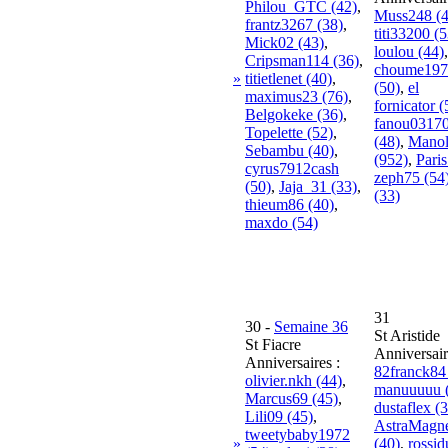
Philou_GTC (42)
,
Muss248 (4
frantz3267 (38)
,
titi33200 (5
Mick02 (43)
,
loulou (44)
,
Cripsman114 (36)
,
choume197
»
titietlenet (40)
,
(50)
,
el
maximus23 (76)
,
fornicator (
Belgokeke (36)
,
fanou0317
Topelette (52)
,
(48)
,
Mano
Sebambu (40)
,
(952)
,
Paris
cyrus7912cash
zeph75 (54
(50)
,
Jaja_31 (33)
,
(33)
thieum86 (40)
,
maxdo (54)
31
30
-
Semaine 36
St Aristide
St Fiacre
Anniversair
Anniversaires :
82franck84
olivier.nkh (44)
,
manuuuuu 
Marcus69 (45)
,
dustaflex (
Lili09 (45)
,
AstraMagne
tweetybaby1972
»
(40)
,
rossi