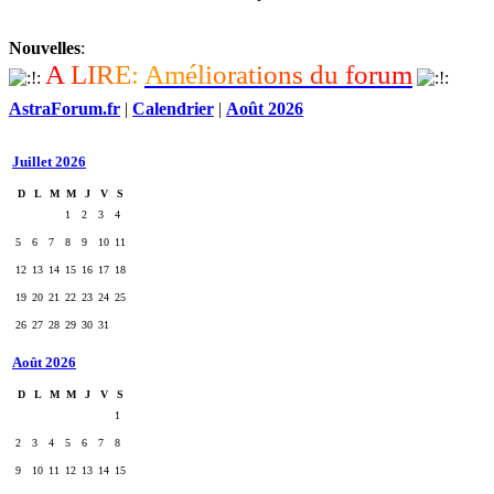
Nouvelles
:
A
L
I
R
E
:
A
m
é
l
i
o
r
a
t
i
o
n
s
d
u
f
o
r
u
m
AstraForum.fr
|
Calendrier
|
Août 2026
Juillet 2026
D
L
M
M
J
V
S
1
2
3
4
5
6
7
8
9
10
11
12
13
14
15
16
17
18
19
20
21
22
23
24
25
26
27
28
29
30
31
Août 2026
D
L
M
M
J
V
S
1
2
3
4
5
6
7
8
9
10
11
12
13
14
15