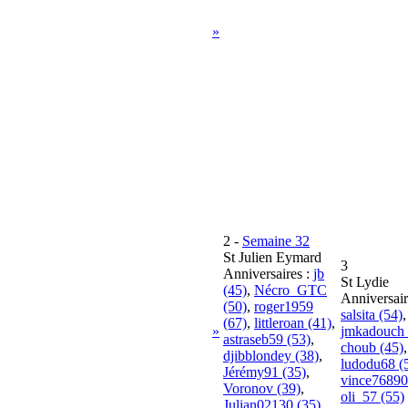
»
2
-
Semaine 32
St Julien Eymard
3
Anniversaires :
jb
St Lydie
(45)
,
Nécro_GTC
Anniversair
(50)
,
roger1959
salsita (54)
,
(67)
,
littleroan (41)
,
»
jmkadouch 
astraseb59 (53)
,
choub (45)
,
djibblondey (38)
,
ludodu68 (
Jérémy91 (35)
,
vince76890
Voronov (39)
,
oli_57 (55)
Julian02130 (35)
,