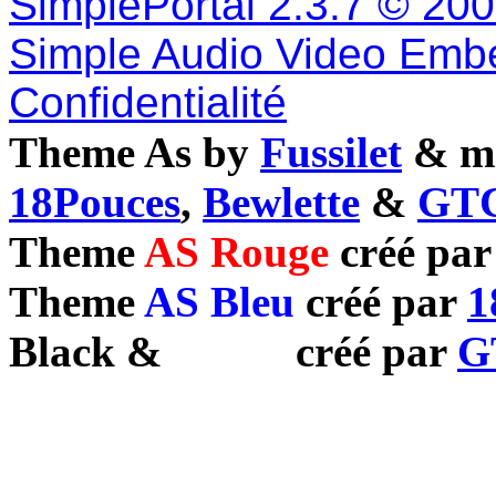
SimplePortal 2.3.7 © 20
Simple Audio Video Emb
Confidentialité
Theme As by
Fussilet
& mo
18Pouces
,
Bewlette
&
GTC
Theme
AS Rouge
créé pa
Theme
AS Bleu
créé par
1
Black
&
White
créé par
G