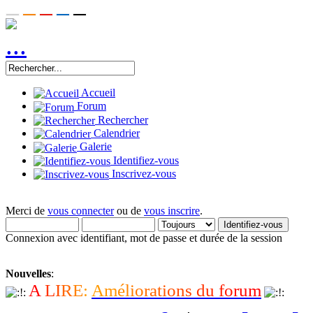
Accueil
Forum
Rechercher
Calendrier
Galerie
Identifiez-vous
Inscrivez-vous
Merci de
vous connecter
ou de
vous inscrire
.
Connexion avec identifiant, mot de passe et durée de la session
Nouvelles
:
A
L
I
R
E
:
A
m
é
l
i
o
r
a
t
i
o
n
s
d
u
f
o
r
u
m