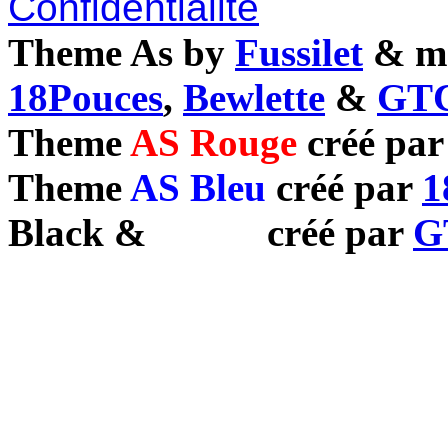
Confidentialité
Theme As by
Fussilet
& mo
18Pouces
,
Bewlette
&
GTC
Theme
AS Rouge
créé pa
Theme
AS Bleu
créé par
1
Black
&
White
créé par
G