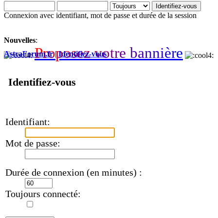
Connexion avec identifiant, mot de passe et durée de la session
Nouvelles
:
P
r
o
p
o
s
e
z
v
o
t
r
e
b
a
n
n
i
è
r
e
AstraForum.fr
|
Identifiez-vous
Identifiez-vous
Identifiant:
Mot de passe:
Durée de connexion (en minutes) :
Toujours connecté: