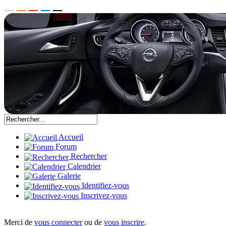
Accueil
Forum
Rechercher
Calendrier
Galerie
Identifiez-vous
Inscrivez-vous
Merci de
vous connecter
ou de
vous inscrire
.