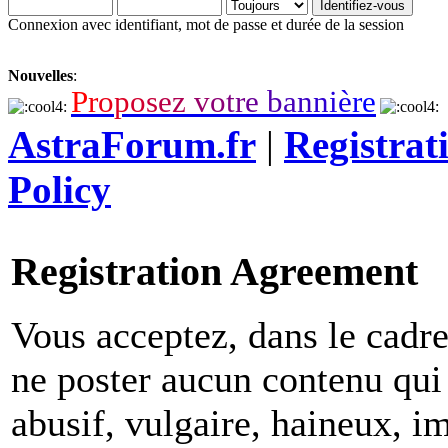
Connexion avec identifiant, mot de passe et durée de la session
Nouvelles
:
P
r
o
p
o
s
e
z
v
o
t
r
e
b
a
n
n
i
è
r
e
AstraForum.fr
|
Registrat
Policy
Registration Agreement
Vous acceptez, dans le cadre 
ne poster aucun contenu qui 
abusif, vulgaire, haineux, i