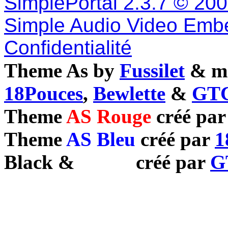
SimplePortal 2.3.7 © 20
Simple Audio Video Emb
Confidentialité
Theme As by
Fussilet
& mo
18Pouces
,
Bewlette
&
GTC
Theme
AS Rouge
créé pa
Theme
AS Bleu
créé par
1
Black
&
White
créé par
G