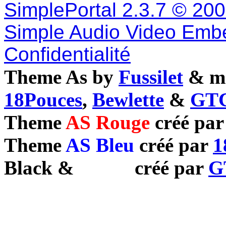
SimplePortal 2.3.7 © 20
Simple Audio Video Emb
Confidentialité
Theme As by
Fussilet
& mo
18Pouces
,
Bewlette
&
GTC
Theme
AS Rouge
créé pa
Theme
AS Bleu
créé par
1
Black
&
White
créé par
G