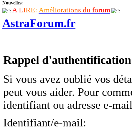
Nouvelles
:
A
L
I
R
E
:
A
m
é
l
i
o
r
a
t
i
o
n
s
d
u
f
o
r
u
m
AstraForum.fr
Rappel d'authentification
Si vous avez oublié vos déta
peut vous aider. Pour comme
identifiant ou adresse e-mai
Identifiant/e-mail: