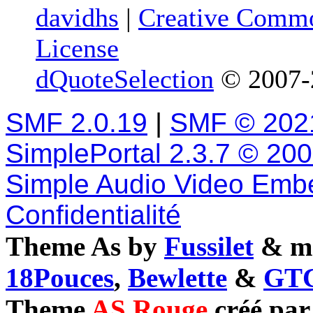
davidhs
|
Creative Commo
License
dQuoteSelection
© 2007-2
SMF 2.0.19
|
SMF © 202
SimplePortal 2.3.7 © 20
Simple Audio Video Emb
Confidentialité
Theme As by
Fussilet
& mo
18Pouces
,
Bewlette
&
GTC
Theme
AS Rouge
créé pa