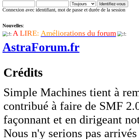
Connexion avec identifiant, mot de passe et durée de la session
Nouvelles
:
A
L
I
R
E
:
A
m
é
l
i
o
r
a
t
i
o
n
s
d
u
f
o
r
u
m
AstraForum.fr
Crédits
Simple Machines tient à rem
contribué à faire de SMF 2.0 
façonnant et en dirigeant not
Nous n'y serions pas arrivés