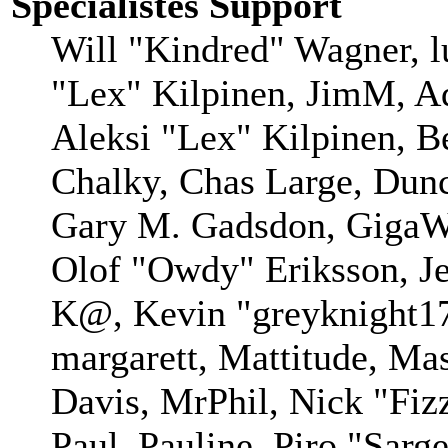
Spécialistes Support
Will "Kindred" Wagner, lu
"Lex" Kilpinen, JimM, Ad
Aleksi "Lex" Kilpinen, B
Chalky, Chas Large, Dunc
Gary M. Gadsdon, GigaWa
Olof "Owdy" Eriksson, Je
K@, Kevin "greyknight17
margarett, Mattitude, Mas
Davis, MrPhil, Nick "Fiz
Paul_Pauline, Piro "Sarg