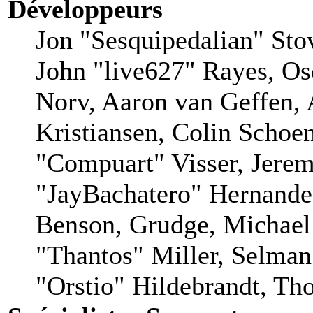
Développeurs
Jon "Sesquipedalian" Stov
John "live627" Rayes, O
Norv, Aaron van Geffen, 
Kristiansen, Colin Schoe
"Compuart" Visser, Jere
"JayBachatero" Hernande
Benson, Grudge, Michae
"Thantos" Miller, Selman
"Orstio" Hildebrandt, Tho