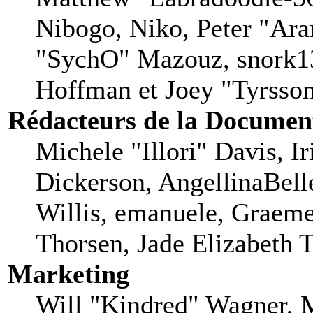
Nibogo, Niko, Peter "Aran
"SychO" Mazouz, snork13
Hoffman et Joey "Tyrsso
Rédacteurs de la Documen
Michele "Illori" Davis, I
Dickerson, AngellinaBell
Willis, emanuele, Graem
Thorsen, Jade Elizabeth 
Marketing
Will "Kindred" Wagner, 