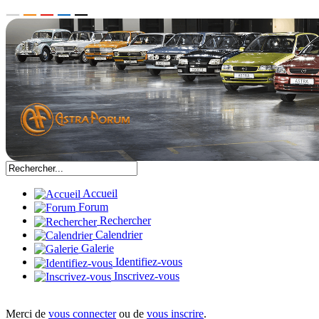
Accueil
Forum
Rechercher
Calendrier
Galerie
Identifiez-vous
Inscrivez-vous
Merci de
vous connecter
ou de
vous inscrire
.