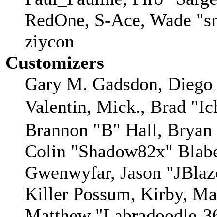
RedOne, S-Ace, Wade "sη
ziycon
Customizers
Gary M. Gadsdon, Diego 
Valentin, Mick., Brad
Brannon "B" Hall, Bryan
Colin "Shadow82x" Blaber
Gwenwyfar, Jason "JBlaz
Killer Possum, Kirby, M
Matthew "Labradoodle-36