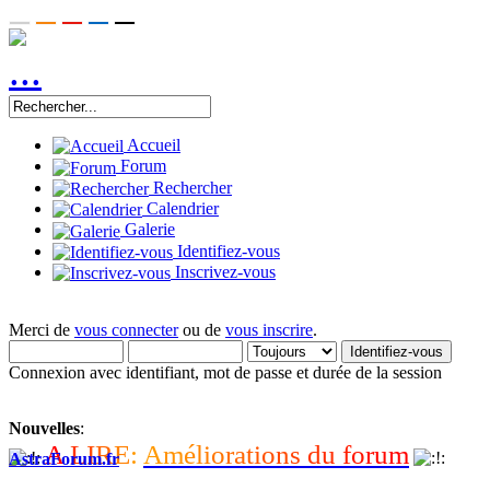
Accueil
Forum
Rechercher
Calendrier
Galerie
Identifiez-vous
Inscrivez-vous
Merci de
vous connecter
ou de
vous inscrire
.
Connexion avec identifiant, mot de passe et durée de la session
Nouvelles
:
A
L
I
R
E
:
A
m
é
l
i
o
r
a
t
i
o
n
s
d
u
f
o
r
u
m
AstraForum.fr