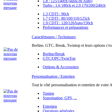
1.8 : 125/140ch (aussi en Auto)
Turbo : 1.6 180ch et 2.0 170/200/240ch
1.3 CDTI : 90ch
1.7 CDTI : 80/100/110/125ch
1.9 CDTI : 120/120Auto/150ch
Performances et préparations
Caractérisques / Techniques
Berline, GTC, Break, Twintop et leurs options c'est
Berline/Break
GTC/OPC/TwinTop
Options & Accessoires
Personnalisation / Entretien
Tout le côté personnalisation et entretien de votre A
Tuning
Sonorisation, GPS, ...
Entretien
Questions générales