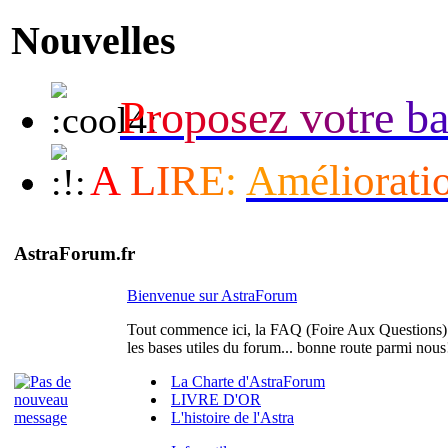
Nouvelles
P
r
o
p
o
s
e
z
v
o
t
r
e
b
A
L
I
R
E
:
A
m
é
l
i
o
r
a
t
i
AstraForum.fr
Bienvenue sur AstraForum
Tout commence ici, la FAQ (Foire Aux Questions)
les bases utiles du forum... bonne route parmi nous
La Charte d'AstraForum
LIVRE D'OR
L'histoire de l'Astra