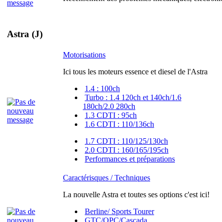
Astra (J)
Motorisations
Ici tous les moteurs essence et diesel de l'Astra
1.4 : 100ch
Turbo : 1.4 120ch et 140ch/1.6
180ch/2.0 280ch
1.3 CDTI : 95ch
1.6 CDTI : 110/136ch
1.7 CDTI : 110/125/130ch
2.0 CDTI : 160/165/195ch
Performances et préparations
Caractérisques / Techniques
La nouvelle Astra et toutes ses options c'est ici!
Berline/ Sports Tourer
GTC/OPC/Cascada