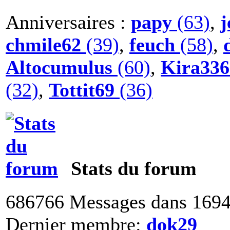
Anniversaires :
papy
(63)
,
j
chmile62
(39)
,
feuch
(58)
,
Altocumulus
(60)
,
Kira336
(32)
,
Tottit69
(36)
Stats du forum
686766 Messages dans 1694
Dernier membre:
dok29