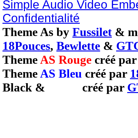
Simple Audio Video Emb
Confidentialité
Theme As by
Fussilet
& mo
18Pouces
,
Bewlette
&
GTC
Theme
AS Rouge
créé pa
Theme
AS Bleu
créé par
1
Black
&
White
créé par
G