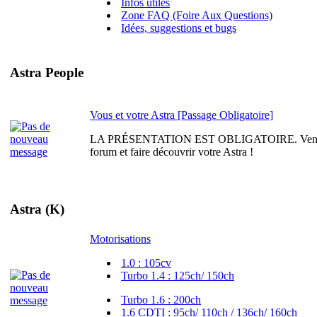
Infos utiles
Zone FAQ (Foire Aux Questions)
Idées, suggestions et bugs
Astra People
Vous et votre Astra [Passage Obligatoire]
LA PRÉSENTATION EST OBLIGATOIRE. Venez vo
forum et faire découvrir votre Astra !
Astra (K)
Motorisations
1.0 : 105cv
Turbo 1.4 : 125ch/ 150ch
Turbo 1.6 : 200ch
1.6 CDTI : 95ch/ 110ch / 136ch/ 160ch