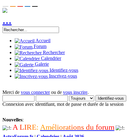
Accueil
Forum
Rechercher
Calendrier
Galerie
Identifiez-vous
Inscrivez-vous
Merci de
vous connecter
ou de
vous inscrire
.
Connexion avec identifiant, mot de passe et durée de la session
Nouvelles
:
A
L
I
R
E
:
A
m
é
l
i
o
r
a
t
i
o
n
s
d
u
f
o
r
u
m
AstraForum.fr
|
Calendrier
|
Août 2026