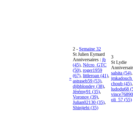
2
-
Semaine 32
St Julien Eymard
3
Anniversaires :
jb
St Lydie
(45)
,
Nécro_GTC
Anniversair
(50)
,
roger1959
salsita (54)
,
(67)
,
littleroan (41)
,
»
jmkadouch 
astraseb59 (53)
,
choub (45)
,
djibblondey (38)
,
ludodu68 (
Jérémy91 (35)
,
vince76890
Voronov (39)
,
oli_57 (55)
Julian02130 (35)
,
Shinjiebi (35)