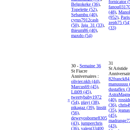
fornicator (
Belgokeke (36)
,
fanou0317
Topelette (52)
,
(48)
,
Mano
Sebambu (40)
,
(952)
,
Paris
cyrus7912cash
zeph75 (54
(50)
,
Jaja_31 (33)
,
(33)
thieum86 (40)
,
maxdo (54)
31
30
-
Semaine 36
St Aristide
St Fiacre
Anniversair
Anniversaires :
82franck84
olivier.nkh (44)
,
manuuuuu 
Marcus69 (45)
,
dustaflex (
Lili09 (45)
,
AstraMagne
tweetybaby1972
»
(40)
,
rossi
(54)
,
playj (38)
,
(36)
,
chris
pikagaz (39)
,
linstit
(35)
,
jeanas
(56)
,
(45)
,
deweyosborne8305
madrange7
(43)
,
jumperchris
(43)
,
(36)
,
valent33400