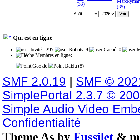
Marckymar
(33)
(35)
Qui est en ligne
Invités: 295
Robots: 9
Caché: 0
M
Membres en ligne:
Google
Baidu (8)
SMF 2.0.19
|
SMF © 202
SimplePortal 2.3.7 © 20
Simple Audio Video Emb
Confidentialité
Theme As by
Fussilet
& mo