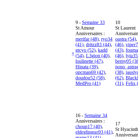
9
-
Semaine 33
10
St Amour
St Laurent
Anniversaires :
Anniversair
merifar (48)
,
ryo34
oastra (54)
(41)
,
dritzz83 (44)
,
(46)
,
viper
gtcyo (52)
,
kadd
(43)
,
fouma
»
(54)
,
L3gion (40)
,
(46)
,
lyta35
loulinette (47)
,
berny05 (3
Hinata (39)
,
nono_astra
opcman69 (42)
,
(38)
,
jausl
doudou52 (58)
,
(62)
,
Black
MedPro (41)
(31)
,
Felix 
16
-
Semaine 34
Anniversaires :
17
choup17 (40)
,
St Hyacint
eldeglinguo93 (41)
,
Anniversair
mams13 (41)
,