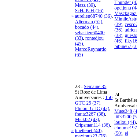
Thunder (4
Mazz (39)
,
opeljona (4
ScHaPaH (16)
,
Masckagaz 
»
aurelien68740 (36)
,
MimileAst
Alterman (52)
,
(39)
,
cesco
bocado (44)
,
(36)
,
adrie
sebastien60400
(38)
,
guest
(33)
,
rontedjou
(46)
,
fiky16
(45)
,
bibine67 (3
MarcoReynardo
(65)
23
-
Semaine 35
St Rose de Lima
24
Anniversaires :
150
St Barthél
GTC 25 (37)
,
Anniversair
Philou_GTC (42)
,
Muss248 (4
frantz3267 (38)
,
titi33200 (5
Mick02 (43)
,
loulou (44)
,
Cripsman114 (36)
,
choume197
»
titietlenet (40)
,
(50)
,
el
maximus23 (76)
,