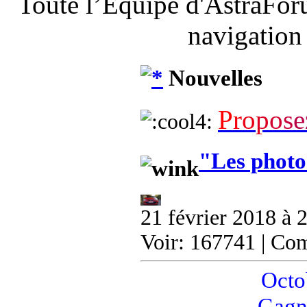
Toute l’Équipe d'AstraFor
navigation
Nouvelles
P
r
o
p
o
s
e
"Les photo
21 février 2018 à 
Voir: 167741 | Co
Octob
Gagn