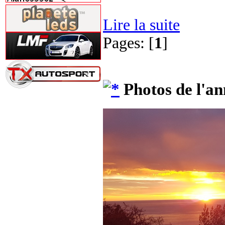
Lire la suite
Pages: [
1
]
Photos de l'an