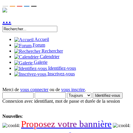
Accueil
Forum
Rechercher
Calendrier
Galerie
Identifiez-vous
Inscrivez-vous
Merci de
vous connecter
ou de
vous inscrire
.
Connexion avec identifiant, mot de passe et durée de la session
Nouvelles
:
P
r
o
p
o
s
e
z
v
o
t
r
e
b
a
n
n
i
è
r
e