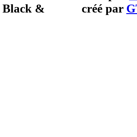
Black
&
White
créé par
G