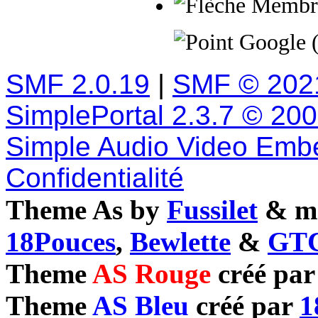
Membres
Google 
SMF 2.0.19
|
SMF © 202
SimplePortal 2.3.7 © 20
Simple Audio Video Emb
Confidentialité
Theme As by
Fussilet
& mo
18Pouces
,
Bewlette
&
GTC
Theme
AS Rouge
créé pa
Theme
AS Bleu
créé par
1