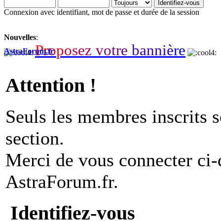
Connexion avec identifiant, mot de passe et durée de la session
Nouvelles
:
P
r
o
p
o
s
e
z
v
o
t
r
e
b
a
n
n
i
è
r
e
AstraForum.fr
Attention !
Seuls les membres inscrits s
section.
Merci de vous connecter ci
AstraForum.fr.
Identifiez-vous