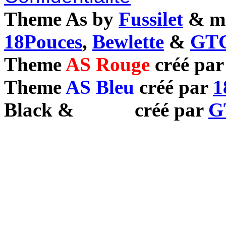
Theme As by
Fussilet
& mo
18Pouces
,
Bewlette
&
GTC
Theme
AS Rouge
créé pa
Theme
AS Bleu
créé par
1
Black
&
White
créé par
G