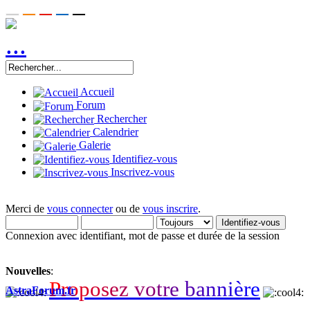
Accueil
Forum
Rechercher
Calendrier
Galerie
Identifiez-vous
Inscrivez-vous
Merci de
vous connecter
ou de
vous inscrire
.
Connexion avec identifiant, mot de passe et durée de la session
Nouvelles
:
P
r
o
p
o
s
e
z
v
o
t
r
e
b
a
n
n
i
è
r
e
AstraForum.fr