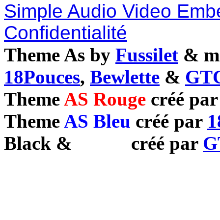
Simple Audio Video Emb
Confidentialité
Theme As by
Fussilet
& mo
18Pouces
,
Bewlette
&
GTC
Theme
AS Rouge
créé pa
Theme
AS Bleu
créé par
1
Black
&
White
créé par
G