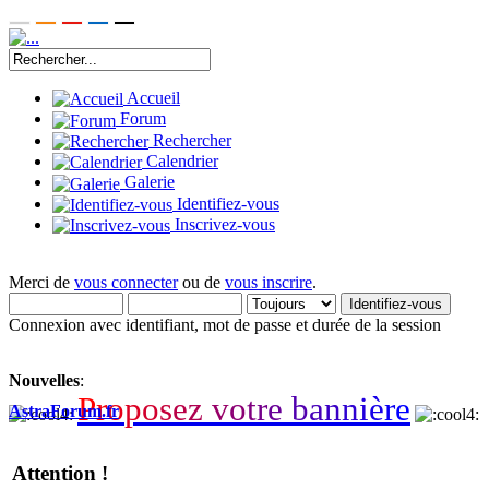
Accueil
Forum
Rechercher
Calendrier
Galerie
Identifiez-vous
Inscrivez-vous
Merci de
vous connecter
ou de
vous inscrire
.
Connexion avec identifiant, mot de passe et durée de la session
Nouvelles
:
P
r
o
p
o
s
e
z
v
o
t
r
e
b
a
n
n
i
è
r
e
AstraForum.fr
Attention !