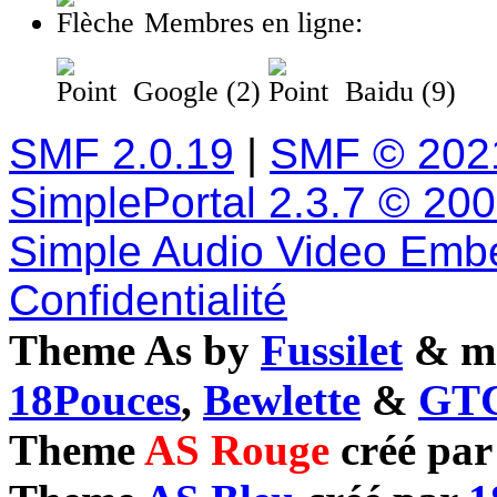
Membres en ligne:
Google (2)
Baidu (9)
SMF 2.0.19
|
SMF © 202
SimplePortal 2.3.7 © 20
Simple Audio Video Emb
Confidentialité
Theme As by
Fussilet
& mo
18Pouces
,
Bewlette
&
GTC
Theme
AS Rouge
créé pa