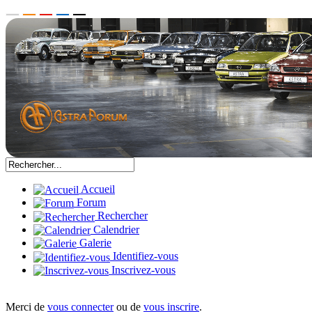
Accueil
Forum
Rechercher
Calendrier
Galerie
Identifiez-vous
Inscrivez-vous
Merci de
vous connecter
ou de
vous inscrire
.