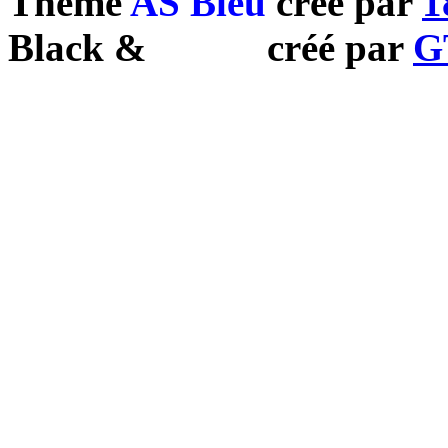
Theme
AS Bleu
créé par
1
Black
&
White
créé par
G