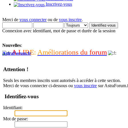
Inscrivez-vous
Merci de
vous connecter
ou de
vous inscrire
.
Connexion avec identifiant, mot de passe et durée de la session
Nouvelles
:
A
L
I
R
E
:
A
m
é
l
i
o
r
a
t
i
o
n
s
d
u
f
o
r
u
m
AstraForum.fr
Attention !
Seuls les membres inscrits sont autorisés à accéder à cette section.
Merci de vous connecter ci-dessous ou
vous inscrire
sur AstraForum.f
Identifiez-vous
Identifiant:
Mot de passe: