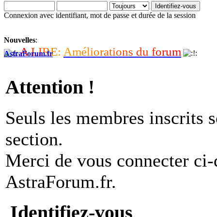
Connexion avec identifiant, mot de passe et durée de la session
Nouvelles
:
A
L
I
R
E
:
A
m
é
l
i
o
r
a
t
i
o
n
s
d
u
f
o
r
u
m
AstraForum.fr
Attention !
Seuls les membres inscrits s
section.
Merci de vous connecter ci
AstraForum.fr.
Identifiez-vous