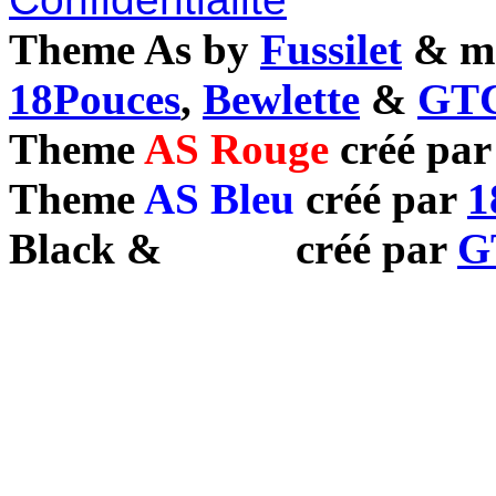
Theme As by
Fussilet
& mo
18Pouces
,
Bewlette
&
GTC
Theme
AS Rouge
créé pa
Theme
AS Bleu
créé par
1
Black
&
White
créé par
G