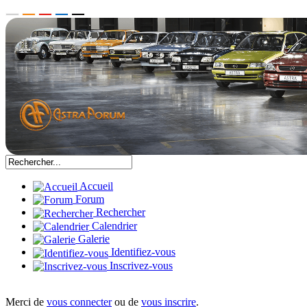
Accueil
Forum
Rechercher
Calendrier
Galerie
Identifiez-vous
Inscrivez-vous
Merci de
vous connecter
ou de
vous inscrire
.