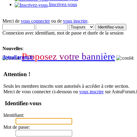
Inscrivez-vous
Merci de
vous connecter
ou de
vous inscrire
.
Connexion avec identifiant, mot de passe et durée de la session
Nouvelles
:
P
r
o
p
o
s
e
z
v
o
t
r
e
b
a
n
n
i
è
r
e
AstraForum.fr
Attention !
Seuls les membres inscrits sont autorisés à accéder à cette section.
Merci de vous connecter ci-dessous ou
vous inscrire
sur AstraForum.f
Identifiez-vous
Identifiant:
Mot de passe: