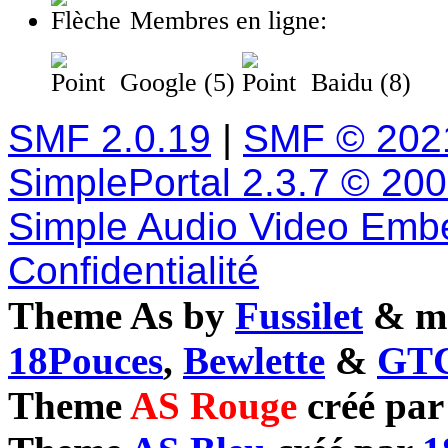
Membres en ligne:
Google (5)
Baidu (8)
SMF 2.0.19
|
SMF © 202
SimplePortal 2.3.7 © 20
Simple Audio Video Emb
Confidentialité
Theme As by
Fussilet
& mo
18Pouces
,
Bewlette
&
GTC
Theme
AS Rouge
créé pa