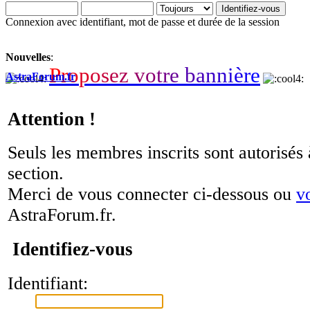
Connexion avec identifiant, mot de passe et durée de la session
Nouvelles
:
P
r
o
p
o
s
e
z
v
o
t
r
e
b
a
n
n
i
è
r
e
AstraForum.fr
Attention !
Seuls les membres inscrits sont autorisés 
section.
Merci de vous connecter ci-dessous ou
v
AstraForum.fr.
Identifiez-vous
Identifiant: