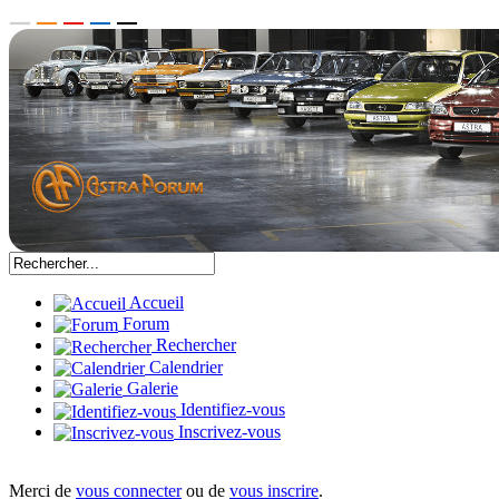
Accueil
Forum
Rechercher
Calendrier
Galerie
Identifiez-vous
Inscrivez-vous
Merci de
vous connecter
ou de
vous inscrire
.