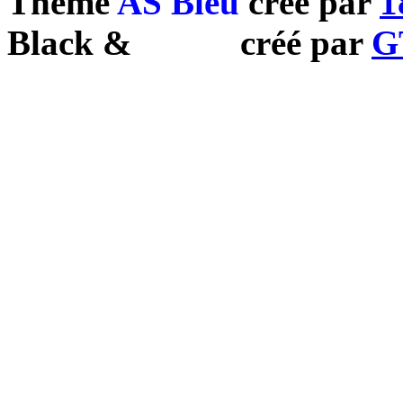
Theme
AS Bleu
créé par
1
Black
&
White
créé par
G