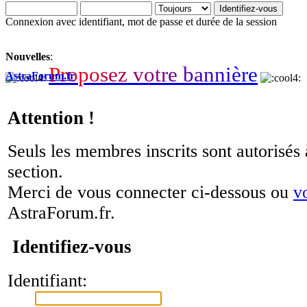
Connexion avec identifiant, mot de passe et durée de la session
Nouvelles
:
P
r
o
p
o
s
e
z
v
o
t
r
e
b
a
n
n
i
è
r
e
AstraForum.fr
Attention !
Seuls les membres inscrits sont autorisés 
section.
Merci de vous connecter ci-dessous ou
v
AstraForum.fr.
Identifiez-vous
Identifiant: