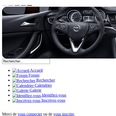
Accueil
Forum
Rechercher
Calendrier
Galerie
Identifiez-vous
Inscrivez-vous
Merci de
vous connecter
ou de
vous inscrire
.