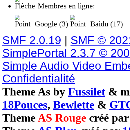
Membres en ligne:
Google (3)
Baidu (17)
SMF 2.0.19
|
SMF © 202
SimplePortal 2.3.7 © 20
Simple Audio Video Emb
Confidentialité
Theme As by
Fussilet
& mo
18Pouces
,
Bewlette
&
GTC
Theme
AS Rouge
créé pa