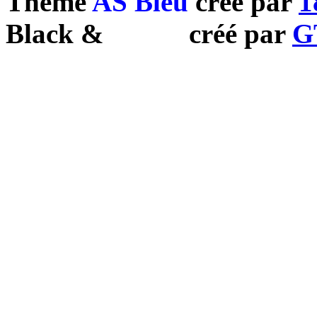
Theme
AS Bleu
créé par
1
Black
&
White
créé par
G