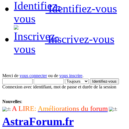
Identifiez-vous
Inscrivez-vous
Merci de
vous connecter
ou de
vous inscrire
.
Connexion avec identifiant, mot de passe et durée de la session
Nouvelles
:
A
L
I
R
E
:
A
m
é
l
i
o
r
a
t
i
o
n
s
d
u
f
o
r
u
m
AstraForum.fr