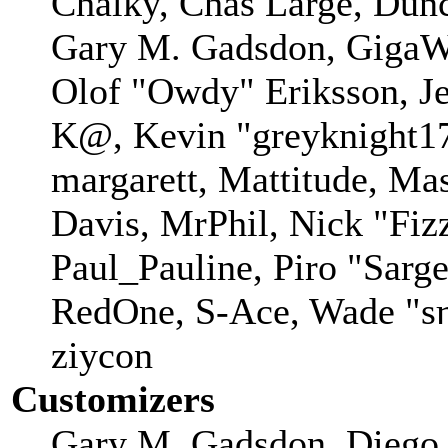
Chalky, Chas Large, Dunc
Gary M. Gadsdon, GigaWa
Olof "Owdy" Eriksson, Je
K@, Kevin "greyknight17
margarett, Mattitude, Mas
Davis, MrPhil, Nick "Fiz
Paul_Pauline, Piro "Sarg
RedOne, S-Ace, Wade "sη
ziycon
Customizers
Gary M. Gadsdon, Diego 