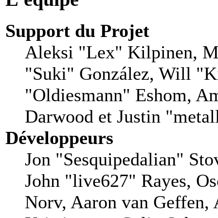
Support du Projet
Aleksi "Lex" Kilpinen, Mi
"Suki" González, Will "
"Oldiesmann" Eshom, Am
Darwood et Justin "metal
Développeurs
Jon "Sesquipedalian" Stov
John "live627" Rayes, O
Norv, Aaron van Geffen, 