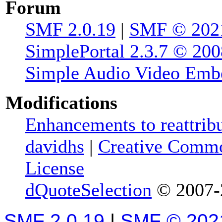
Forum
SMF 2.0.19
|
SMF © 202
SimplePortal 2.3.7 © 200
Simple Audio Video Emb
Modifications
Enhancements to reattribu
davidhs
|
Creative Commo
License
dQuoteSelection
© 2007-2
SMF 2.0.19
|
SMF © 202