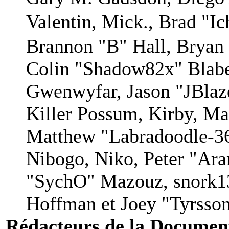
Valentin, Mick., Brad
Brannon "B" Hall, Bryan
Colin "Shadow82x" Blaber
Gwenwyfar, Jason "JBlaz
Killer Possum, Kirby, M
Matthew "Labradoodle-36
Nibogo, Niko, Peter "Aran
"SychO" Mazouz, snork13
Hoffman et Joey "Tyrsso
Rédacteurs de la Documen