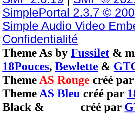
SimplePortal 2.3.7 © 20
Simple Audio Video Emb
Confidentialité
Theme As by
Fussilet
& mo
18Pouces
,
Bewlette
&
GTC
Theme
AS Rouge
créé pa
Theme
AS Bleu
créé par
1
Black
&
White
créé par
G