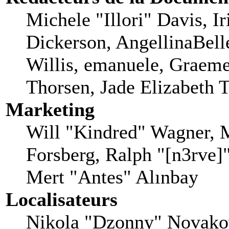
Michele "Illori" Davis, I
Dickerson, AngellinaBell
Willis, emanuele, Graem
Thorsen, Jade Elizabeth 
Marketing
Will "Kindred" Wagner, 
Forsberg, Ralph "[n3rve]
Mert "Antes" Alınbay
Localisateurs
Nikola "Dzonny" Novakov