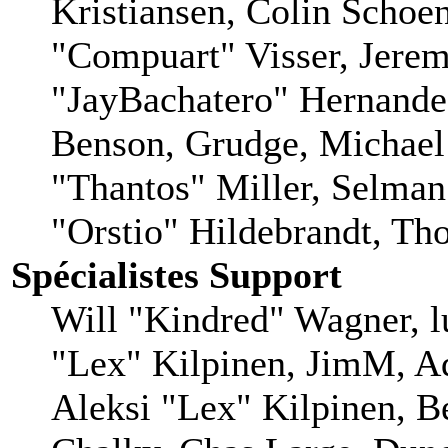
Kristiansen, Colin Schoe
"Compuart" Visser, Jere
"JayBachatero" Hernande
Benson, Grudge, Michae
"Thantos" Miller, Selman
"Orstio" Hildebrandt, Tho
Spécialistes Support
Will "Kindred" Wagner, lu
"Lex" Kilpinen, JimM, Ad
Aleksi "Lex" Kilpinen, B