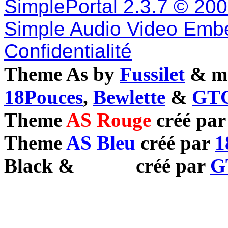
SimplePortal 2.3.7 © 20
Simple Audio Video Emb
Confidentialité
Theme As by
Fussilet
& mo
18Pouces
,
Bewlette
&
GTC
Theme
AS Rouge
créé pa
Theme
AS Bleu
créé par
1
Black
&
White
créé par
G