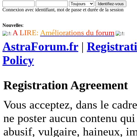
Connexion avec identifiant, mot de passe et durée de la session
Nouvelles
:
A
L
I
R
E
:
A
m
é
l
i
o
r
a
t
i
o
n
s
d
u
f
o
r
u
m
AstraForum.fr
|
Registrat
Policy
Registration Agreement
Vous acceptez, dans le cadre 
ne poster aucun contenu qui 
abusif, vulgaire, haineux, i