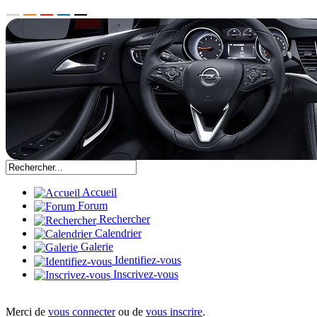
Accueil
Forum
Rechercher
Calendrier
Galerie
Identifiez-vous
Inscrivez-vous
Merci de
vous connecter
ou de
vous inscrire
.