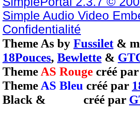
SimplePortal 2.3.7 © 20
Simple Audio Video Emb
Confidentialité
Theme As by
Fussilet
& mo
18Pouces
,
Bewlette
&
GTC
Theme
AS Rouge
créé pa
Theme
AS Bleu
créé par
1
Black
&
White
créé par
G