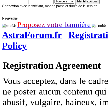
Connexion avec identifiant, mot de passe et durée de la session
Nouvelles
:
P
r
o
p
o
s
e
z
v
o
t
r
e
b
a
n
n
i
è
r
e
AstraForum.fr
|
Registrat
Policy
Registration Agreement
Vous acceptez, dans le cadre 
ne poster aucun contenu qui 
abusif, vulgaire, haineux, i