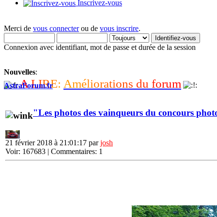
Inscrivez-vous
Merci de
vous connecter
ou de
vous inscrire
.
Connexion avec identifiant, mot de passe et durée de la session
Nouvelles
:
A
L
I
R
E
:
A
m
é
l
i
o
r
a
t
i
o
n
s
d
u
f
o
r
u
m
AstraForum.fr
"Les photos des vainqueurs du concours phot
21 février 2018 à 21:01:17 par
josh
Voir: 167683 | Commentaires: 1