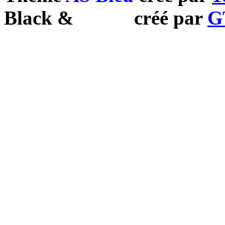
Black
&
White
créé par
G