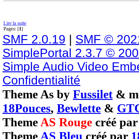
Lire la suite
Pages: [
1
]
SMF 2.0.19
|
SMF © 202
SimplePortal 2.3.7 © 20
Simple Audio Video Emb
Confidentialité
Theme As by
Fussilet
& mo
18Pouces
,
Bewlette
&
GTC
Theme
AS Rouge
créé pa
Theme
AS Bleu
créé par
1