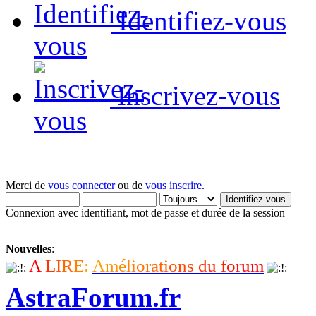
Identifiez-vous
Inscrivez-vous
Merci de
vous connecter
ou de
vous inscrire
.
Connexion avec identifiant, mot de passe et durée de la session
Nouvelles
:
A
L
I
R
E
:
A
m
é
l
i
o
r
a
t
i
o
n
s
d
u
f
o
r
u
m
AstraForum.fr