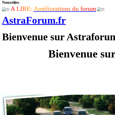
Nouvelles
:
A
L
I
R
E
:
A
m
é
l
i
o
r
a
t
i
o
n
s
d
u
f
o
r
u
m
AstraForum.fr
Bienvenue sur Astraforu
Bienvenue sur