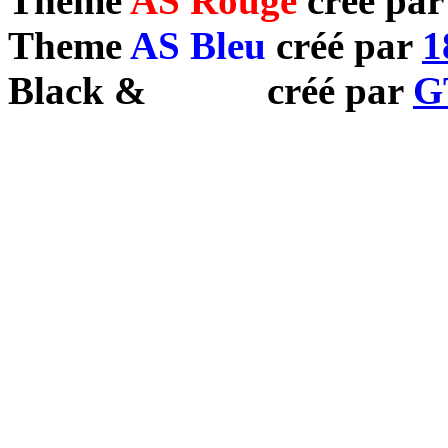
Theme
AS Rouge
créé pa
Theme
AS Bleu
créé par
1
Black
&
White
créé par
G