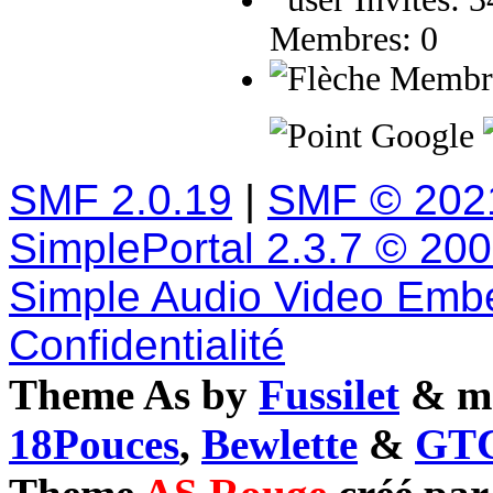
Membres: 0
Membres
Google
SMF 2.0.19
|
SMF © 202
SimplePortal 2.3.7 © 20
Simple Audio Video Emb
Confidentialité
Theme As by
Fussilet
& mo
18Pouces
,
Bewlette
&
GTC