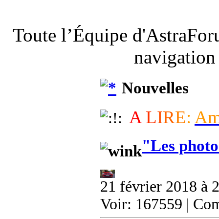
Toute l’Équipe d'AstraFor
navigation
Nouvelles
A
L
I
R
E
:
A
"Les photo
21 février 2018 à 
Voir: 167559 | Co