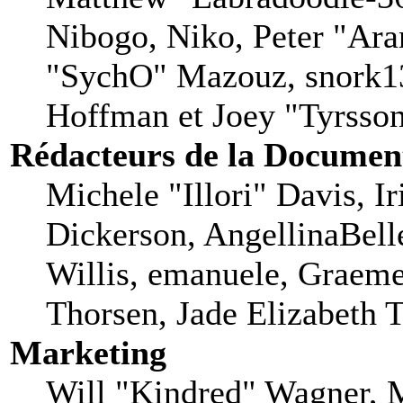
Nibogo, Niko, Peter "Aran
"SychO" Mazouz, snork13
Hoffman et Joey "Tyrsso
Rédacteurs de la Documen
Michele "Illori" Davis, I
Dickerson, AngellinaBell
Willis, emanuele, Graem
Thorsen, Jade Elizabeth 
Marketing
Will "Kindred" Wagner, 