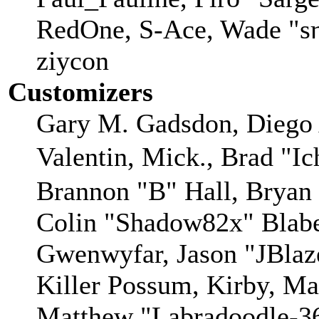
RedOne, S-Ace, Wade "sη
ziycon
Customizers
Gary M. Gadsdon, Diego 
Valentin, Mick., Brad
Brannon "B" Hall, Bryan
Colin "Shadow82x" Blaber
Gwenwyfar, Jason "JBlaz
Killer Possum, Kirby, M
Matthew "Labradoodle-36