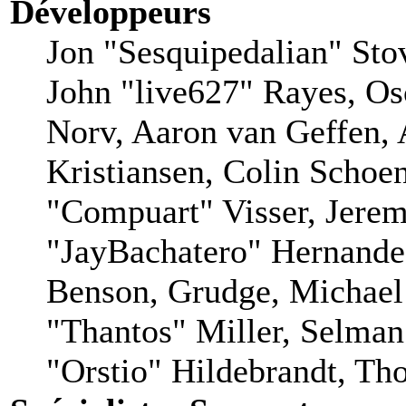
Développeurs
Jon "Sesquipedalian" Stov
John "live627" Rayes, O
Norv, Aaron van Geffen, 
Kristiansen, Colin Schoe
"Compuart" Visser, Jere
"JayBachatero" Hernande
Benson, Grudge, Michae
"Thantos" Miller, Selman
"Orstio" Hildebrandt, Tho