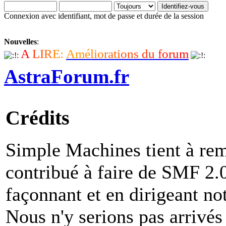
Connexion avec identifiant, mot de passe et durée de la session
Nouvelles
:
A
L
I
R
E
:
A
m
é
l
i
o
r
a
t
i
o
n
s
d
u
f
o
r
u
m
AstraForum.fr
Crédits
Simple Machines tient à rem
contribué à faire de SMF 2.0 
façonnant et en dirigeant not
Nous n'y serions pas arrivés