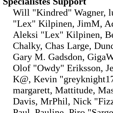
Spécialistes Support
Will "Kindred" Wagner, lu
"Lex" Kilpinen, JimM, Ad
Aleksi "Lex" Kilpinen, B
Chalky, Chas Large, Dunc
Gary M. Gadsdon, GigaWa
Olof "Owdy" Eriksson, Je
K@, Kevin "greyknight17
margarett, Mattitude, Mas
Davis, MrPhil, Nick "Fiz
Paul_Pauline, Piro "Sarg