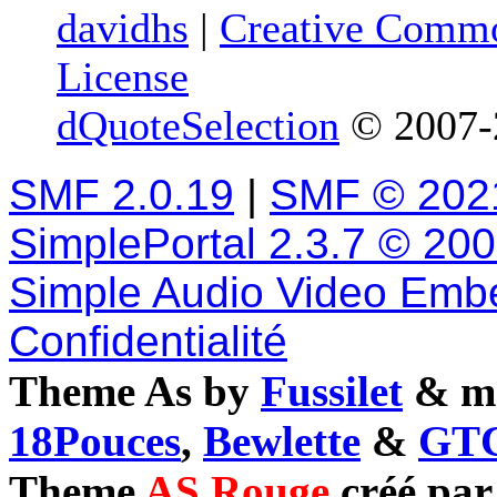
davidhs
|
Creative Commo
License
dQuoteSelection
© 2007-2
SMF 2.0.19
|
SMF © 202
SimplePortal 2.3.7 © 20
Simple Audio Video Emb
Confidentialité
Theme As by
Fussilet
& mo
18Pouces
,
Bewlette
&
GTC
Theme
AS Rouge
créé pa