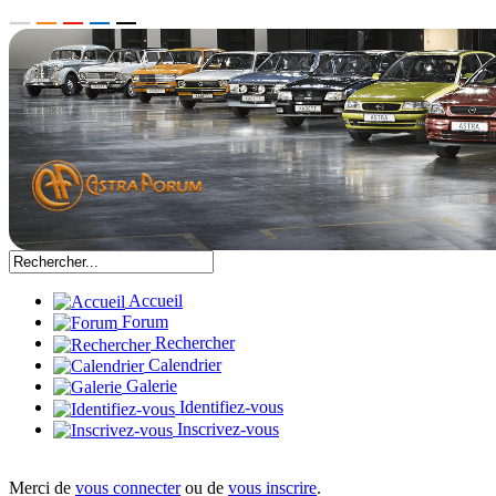
Accueil
Forum
Rechercher
Calendrier
Galerie
Identifiez-vous
Inscrivez-vous
Merci de
vous connecter
ou de
vous inscrire
.