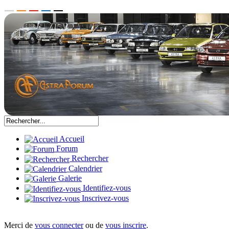
Accueil
Forum
Rechercher
Calendrier
Galerie
Identifiez-vous
Inscrivez-vous
Merci de
vous connecter
ou de
vous inscrire
.