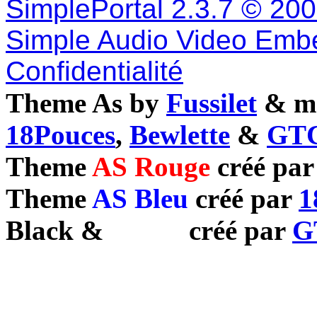
SimplePortal 2.3.7 © 20
Simple Audio Video Emb
Confidentialité
Theme As by
Fussilet
& mo
18Pouces
,
Bewlette
&
GTC
Theme
AS Rouge
créé pa
Theme
AS Bleu
créé par
1
Black
&
White
créé par
G