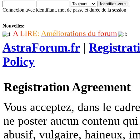
Connexion avec identifiant, mot de passe et durée de la session
Nouvelles
:
A
L
I
R
E
:
A
m
é
l
i
o
r
a
t
i
o
n
s
d
u
f
o
r
u
m
AstraForum.fr
|
Registrat
Policy
Registration Agreement
Vous acceptez, dans le cadre 
ne poster aucun contenu qui 
abusif, vulgaire, haineux, i