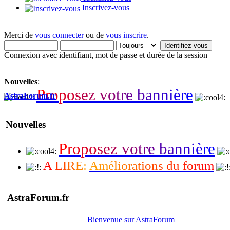
Inscrivez-vous
Merci de
vous connecter
ou de
vous inscrire
.
Connexion avec identifiant, mot de passe et durée de la session
Nouvelles
:
P
r
o
p
o
s
e
z
v
o
t
r
e
b
a
n
n
i
è
r
e
AstraForum.fr
Nouvelles
P
r
o
p
o
s
e
z
v
o
t
r
e
b
a
n
n
i
è
r
e
A
L
I
R
E
:
A
m
é
l
i
o
r
a
t
i
o
n
s
d
u
f
o
r
u
m
AstraForum.fr
Bienvenue sur AstraForum