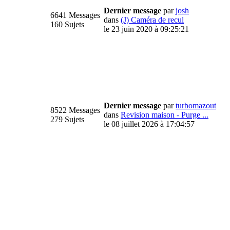
Dernier message
par
josh
6641 Messages
dans
(J) Caméra de recul
160 Sujets
le 23 juin 2020 à 09:25:21
Dernier message
par
turbomazout
8522 Messages
dans
Revision maison - Purge ...
279 Sujets
le 08 juillet 2026 à 17:04:57