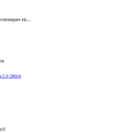
troniques etc...
tra
h/2.0 280ch
ici!