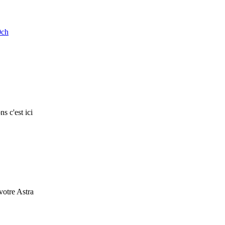
0ch
s c'est ici
 votre Astra