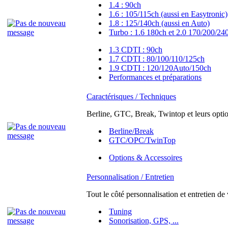
1.4 : 90ch
1.6 : 105/115ch (aussi en Easytronic)
1.8 : 125/140ch (aussi en Auto)
Turbo : 1.6 180ch et 2.0 170/200/24
1.3 CDTI : 90ch
1.7 CDTI : 80/100/110/125ch
1.9 CDTI : 120/120Auto/150ch
Performances et préparations
Caractérisques / Techniques
Berline, GTC, Break, Twintop et leurs option
Berline/Break
GTC/OPC/TwinTop
Options & Accessoires
Personnalisation / Entretien
Tout le côté personnalisation et entretien de
Tuning
Sonorisation, GPS, ...