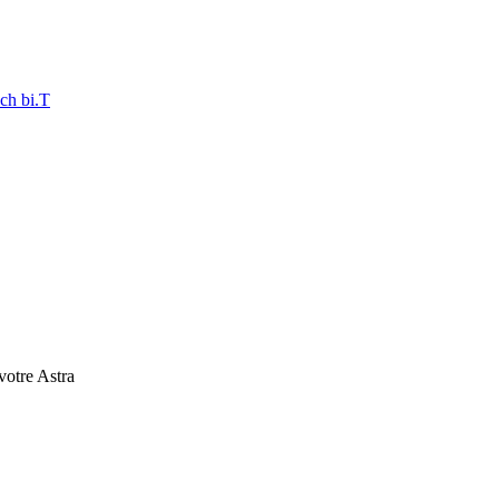
ch bi.T
 votre Astra