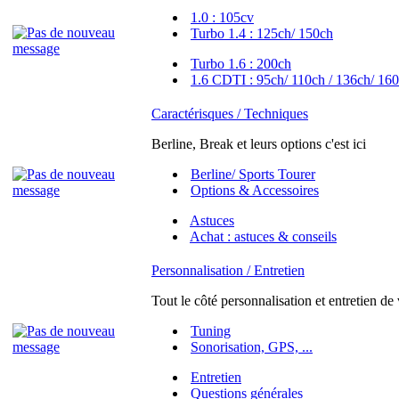
1.0 : 105cv
Turbo 1.4 : 125ch/ 150ch
Turbo 1.6 : 200ch
1.6 CDTI : 95ch/ 110ch / 136ch/ 160
Caractérisques / Techniques
Berline, Break et leurs options c'est ici
Berline/ Sports Tourer
Options & Accessoires
Astuces
Achat : astuces & conseils
Personnalisation / Entretien
Tout le côté personnalisation et entretien de
Tuning
Sonorisation, GPS, ...
Entretien
Questions générales