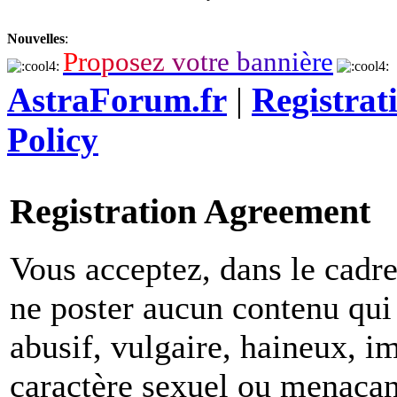
Nouvelles
:
P
r
o
p
o
s
e
z
v
o
t
r
e
b
a
n
n
i
è
r
e
AstraForum.fr
|
Registrat
Policy
Registration Agreement
Vous acceptez, dans le cadre 
ne poster aucun contenu qui 
abusif, vulgaire, haineux, i
caractère sexuel ou menaçant