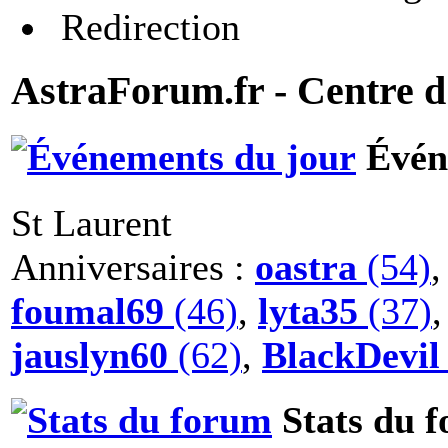
Redirection
AstraForum.fr - Centre d
Évén
St Laurent
Anniversaires :
oastra
(54)
foumal69
(46)
,
lyta35
(37)
jauslyn60
(62)
,
BlackDevil
Stats du 