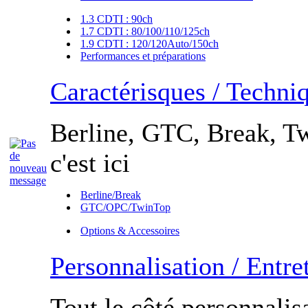
1.3 CDTI : 90ch
1.7 CDTI : 80/100/110/125ch
1.9 CDTI : 120/120Auto/150ch
Performances et préparations
Caractérisques / Techni
Berline, GTC, Break, Tw
c'est ici
Berline/Break
GTC/OPC/TwinTop
Options & Accessoires
Personnalisation / Entre
Tout le côté personnalisa