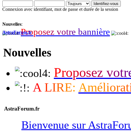
Connexion avec identifiant, mot de passe et durée de la session
Nouvelles
:
P
r
o
p
o
s
e
z
v
o
t
r
e
b
a
n
n
i
è
r
e
AstraForum.fr
Nouvelles
P
r
o
p
o
s
e
z
v
o
t
r
A
L
I
R
E
:
A
m
é
l
i
o
r
a
t
AstraForum.fr
Bienvenue sur AstraFo