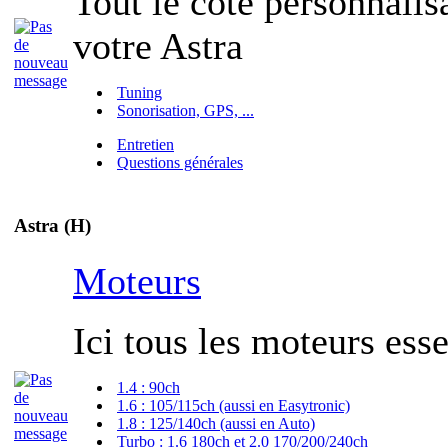
Tout le côté personnalisa
votre Astra
Tuning
Sonorisation, GPS, ...
Entretien
Questions générales
Astra (H)
Moteurs
Ici tous les moteurs esse
1.4 : 90ch
1.6 : 105/115ch (aussi en Easytronic)
1.8 : 125/140ch (aussi en Auto)
Turbo : 1.6 180ch et 2.0 170/200/240ch