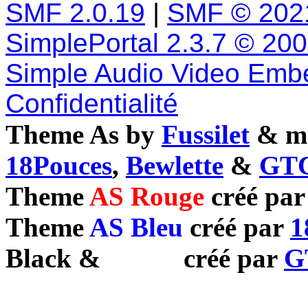
SMF 2.0.19
|
SMF © 202
SimplePortal 2.3.7 © 20
Simple Audio Video Emb
Confidentialité
Theme As by
Fussilet
& mo
18Pouces
,
Bewlette
&
GTC
Theme
AS Rouge
créé pa
Theme
AS Bleu
créé par
1
Black
&
White
créé par
G