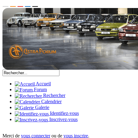
Accueil
Forum
Rechercher
Calendrier
Galerie
Identifiez-vous
Inscrivez-vous
Merci de
vous connecter
ou de
vous inscrire
.