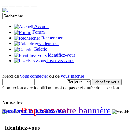
Accueil
Forum
Rechercher
Calendrier
Galerie
Identifiez-vous
Inscrivez-vous
Merci de
vous connecter
ou de
vous inscrire
.
Connexion avec identifiant, mot de passe et durée de la session
Nouvelles
:
P
r
o
p
o
s
e
z
v
o
t
r
e
b
a
n
n
i
è
r
e
AstraForum.fr
|
Identifiez-vous
Identifiez-vous