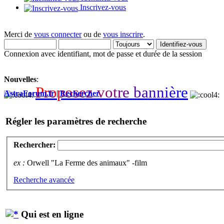
Inscrivez-vous
Merci de
vous connecter
ou de
vous inscrire
.
Connexion avec identifiant, mot de passe et durée de la session
Nouvelles
:
P
r
o
p
o
s
e
z
v
o
t
r
e
b
a
n
n
i
è
r
e
AstraForum.fr
|
Rechercher
Régler les paramètres de recherche
Rechercher:
ex :
Orwell "La Ferme des animaux" -film
Recherche avancée
Qui est en ligne