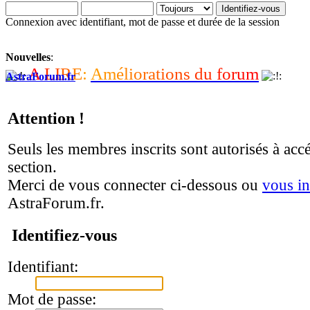
Connexion avec identifiant, mot de passe et durée de la session
Nouvelles
:
A
L
I
R
E
:
A
m
é
l
i
o
r
a
t
i
o
n
s
d
u
f
o
r
u
m
AstraForum.fr
Attention !
Seuls les membres inscrits sont autorisés à accé
section.
Merci de vous connecter ci-dessous ou
vous in
AstraForum.fr.
Identifiez-vous
Identifiant:
Mot de passe: