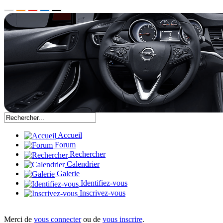
Accueil
Forum
Rechercher
Calendrier
Galerie
Identifiez-vous
Inscrivez-vous
Merci de
vous connecter
ou de
vous inscrire
.