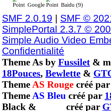
Google
Baidu (9)
SMF 2.0.19
|
SMF © 202
SimplePortal 2.3.7 © 20
Simple Audio Video Emb
Confidentialité
Theme As by
Fussilet
& mo
18Pouces
,
Bewlette
&
GTC
Theme
AS Rouge
créé pa
Theme
AS Bleu
créé par
1
Black
&
White
créé par
G