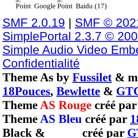
Google
Baidu (17)
SMF 2.0.19
|
SMF © 202
SimplePortal 2.3.7 © 20
Simple Audio Video Emb
Confidentialité
Theme As by
Fussilet
& mo
18Pouces
,
Bewlette
&
GTC
Theme
AS Rouge
créé pa
Theme
AS Bleu
créé par
1
Black
&
White
créé par
G