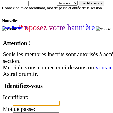
Connexion avec identifiant, mot de passe et durée de la session
Nouvelles
:
P
r
o
p
o
s
e
z
v
o
t
r
e
b
a
n
n
i
è
r
e
AstraForum.fr
Attention !
Seuls les membres inscrits sont autorisés à accé
section.
Merci de vous connecter ci-dessous ou
vous in
AstraForum.fr.
Identifiez-vous
Identifiant:
Mot de passe: