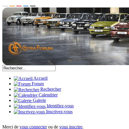
Accueil
Forum
Rechercher
Calendrier
Galerie
Identifiez-vous
Inscrivez-vous
Merci de
vous connecter
ou de
vous inscrire
.