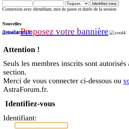
Connexion avec identifiant, mot de passe et durée de la session
Nouvelles
:
P
r
o
p
o
s
e
z
v
o
t
r
e
b
a
n
n
i
è
r
e
AstraForum.fr
Attention !
Seuls les membres inscrits sont autorisés 
section.
Merci de vous connecter ci-dessous ou
v
AstraForum.fr.
Identifiez-vous
Identifiant: