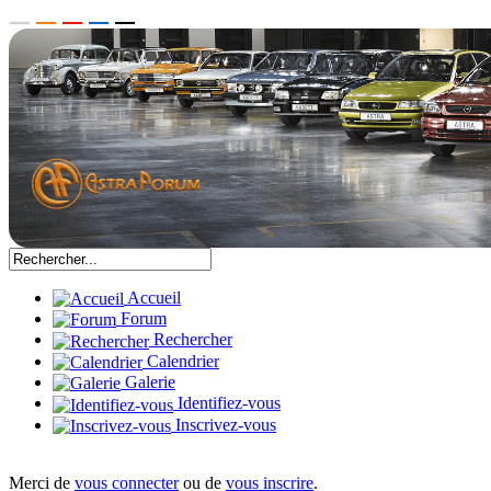
Accueil
Forum
Rechercher
Calendrier
Galerie
Identifiez-vous
Inscrivez-vous
Merci de
vous connecter
ou de
vous inscrire
.