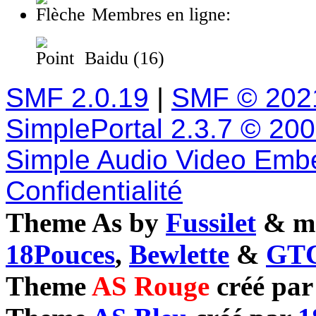
Membres en ligne:
Baidu (16)
SMF 2.0.19
|
SMF © 202
SimplePortal 2.3.7 © 20
Simple Audio Video Emb
Confidentialité
Theme As by
Fussilet
& mo
18Pouces
,
Bewlette
&
GTC
Theme
AS Rouge
créé pa