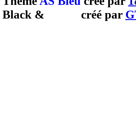
Theme
AS Bleu
créé par
1
Black
&
White
créé par
G