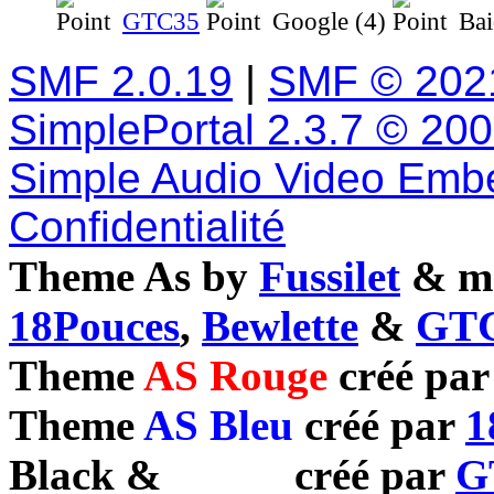
GTC35
Google (4)
Bai
SMF 2.0.19
|
SMF © 202
SimplePortal 2.3.7 © 20
Simple Audio Video Emb
Confidentialité
Theme As by
Fussilet
& mo
18Pouces
,
Bewlette
&
GTC
Theme
AS Rouge
créé pa
Theme
AS Bleu
créé par
1
Black
&
White
créé par
G