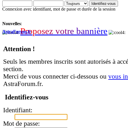
Connexion avec identifiant, mot de passe et durée de la session
Nouvelles
:
P
r
o
p
o
s
e
z
v
o
t
r
e
b
a
n
n
i
è
r
e
AstraForum.fr
Attention !
Seuls les membres inscrits sont autorisés à accé
section.
Merci de vous connecter ci-dessous ou
vous in
AstraForum.fr.
Identifiez-vous
Identifiant:
Mot de passe: