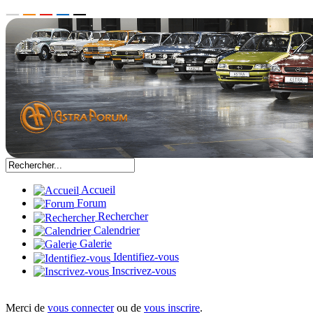
Accueil
Forum
Rechercher
Calendrier
Galerie
Identifiez-vous
Inscrivez-vous
Merci de
vous connecter
ou de
vous inscrire
.