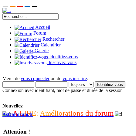
Accueil
Forum
Rechercher
Calendrier
Galerie
Identifiez-vous
Inscrivez-vous
Merci de
vous connecter
ou de
vous inscrire
.
Connexion avec identifiant, mot de passe et durée de la session
Nouvelles
:
A
L
I
R
E
:
A
m
é
l
i
o
r
a
t
i
o
n
s
d
u
f
o
r
u
m
AstraForum.fr
Attention !