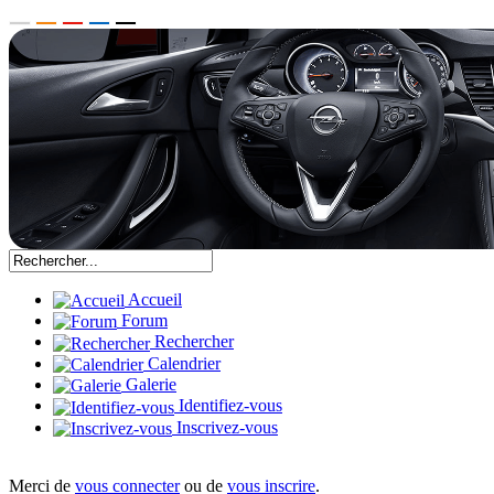
Accueil
Forum
Rechercher
Calendrier
Galerie
Identifiez-vous
Inscrivez-vous
Merci de
vous connecter
ou de
vous inscrire
.