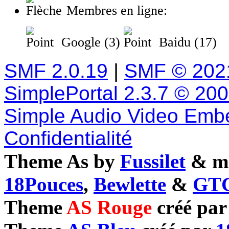
Membres en ligne:
Google (3)
Baidu (17)
SMF 2.0.19
|
SMF © 202
SimplePortal 2.3.7 © 20
Simple Audio Video Emb
Confidentialité
Theme As by
Fussilet
& mo
18Pouces
,
Bewlette
&
GTC
Theme
AS Rouge
créé pa