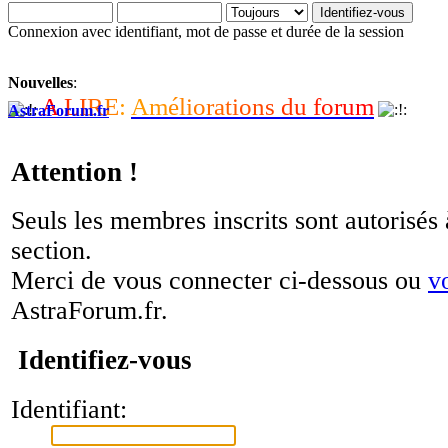
Connexion avec identifiant, mot de passe et durée de la session
Nouvelles
:
A
L
I
R
E
:
A
m
é
l
i
o
r
a
t
i
o
n
s
d
u
f
o
r
u
m
AstraForum.fr
Attention !
Seuls les membres inscrits sont autorisés 
section.
Merci de vous connecter ci-dessous ou
v
AstraForum.fr.
Identifiez-vous
Identifiant: