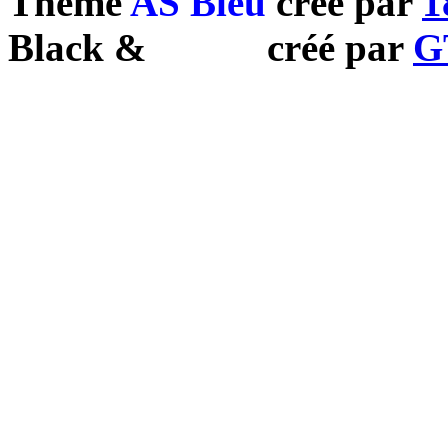
Theme
AS Bleu
créé par
1
Black
&
White
créé par
G