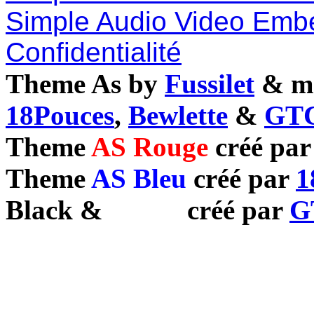
Simple Audio Video Emb
Confidentialité
Theme As by
Fussilet
& mo
18Pouces
,
Bewlette
&
GTC
Theme
AS Rouge
créé pa
Theme
AS Bleu
créé par
1
Black
&
White
créé par
G