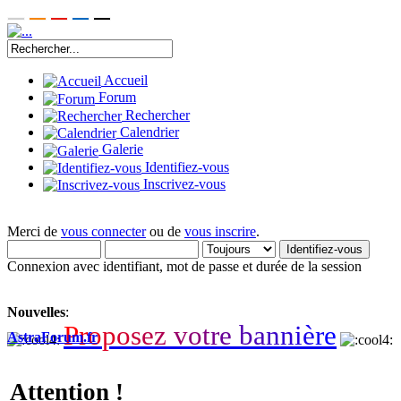
Accueil
Forum
Rechercher
Calendrier
Galerie
Identifiez-vous
Inscrivez-vous
Merci de
vous connecter
ou de
vous inscrire
.
Connexion avec identifiant, mot de passe et durée de la session
Nouvelles
:
P
r
o
p
o
s
e
z
v
o
t
r
e
b
a
n
n
i
è
r
e
AstraForum.fr
Attention !