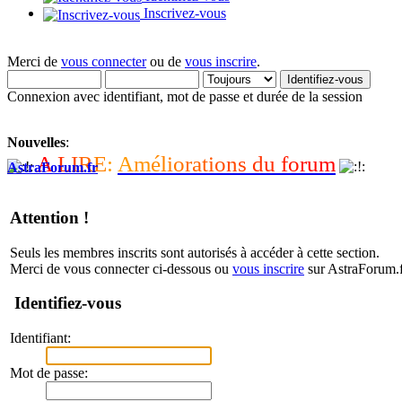
Inscrivez-vous
Merci de
vous connecter
ou de
vous inscrire
.
Connexion avec identifiant, mot de passe et durée de la session
Nouvelles
:
A
L
I
R
E
:
A
m
é
l
i
o
r
a
t
i
o
n
s
d
u
f
o
r
u
m
AstraForum.fr
Attention !
Seuls les membres inscrits sont autorisés à accéder à cette section.
Merci de vous connecter ci-dessous ou
vous inscrire
sur AstraForum.f
Identifiez-vous
Identifiant:
Mot de passe: